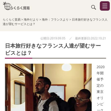
らくらく貿易
>
海外だより
>
海外：フランスより
>
日本旅行好きなフランス人
達が望むサービスとは？
公開日:2019.09.05 ／ 最終更新日:2022.10.21
日本旅行好きなフランス人達が望むサー
ビスとは？
2020
年開
催予
定の
東京
オリ
ンピ
ック