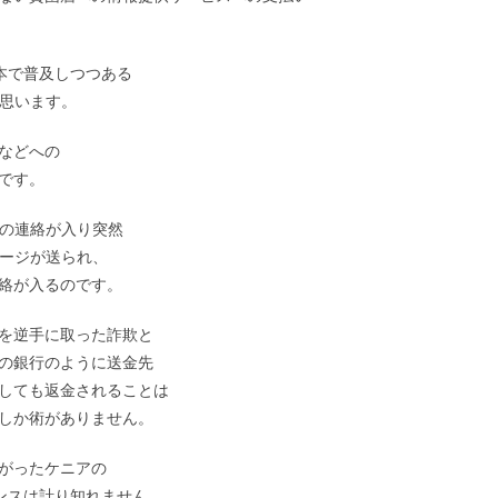
日本で普及しつつある
と思います。
などへの
です。
金の連絡が入り突然
セージが送られ、
絡が入るのです。
を逆手に取った詐欺と
の銀行のように送金先
しても返金されることは
しか術がありません。
がったケニアの
ャンスは計り知れません。