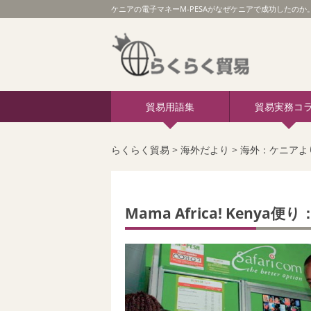
ケニアの電子マネーM-PESAがなぜケニアで成功したのか
貿易用語集
貿易実務コ
らくらく貿易
>
海外だより
>
海外：ケニアよ
Mama Africa! Ken