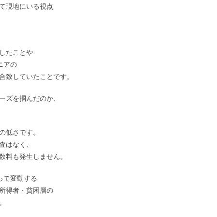
て現地にいる視点
したことや
ニアの
合致していたことです。
ーズを掴んだのか、
。
の低さです。
査はなく、
数料も発生しません。
って変動する
所得者・貧困層の
。