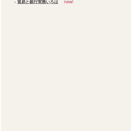
貿易と銀行実務いろは
new!