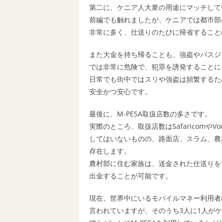
第二に、ケニア人大衆の用途にマッチして
前編でも触れましたが、ケニアでは都市部
非常に多く、仕送りのたびに帰省すること
また大金を持ち帰ることも、強盗やバスジ
では非常に危険で、犯罪を誘発することに
日常でも街中ではスリや強盗は頻繁するた
安全かつ安心です。
最後に、M-PESA取扱店数の多さです。
実際のところ、取扱店数はSafaricomやVo
してはいないものの、路面店、スラム、農
存在します。
農村部に住む家族は、送金された仕送りを
出金することが可能です。
現在、世界中にいるモバイルマネー利用者は
言われていますが、そのうち3人に1人が