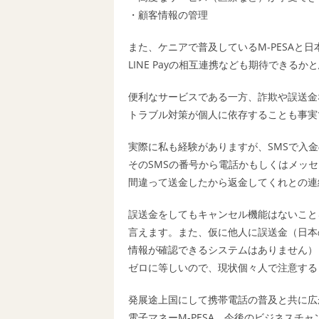
・顧客情報の管理
また、ケニアで普及しているM-PESAと
LINE Payの相互連携なども期待できるか
便利なサービスである一方、詐欺や誤送金
トラブル対策が個人に依存することも事実
実際に私も経験がありますが、SMSで入
そのSMSの番号から電話かもしくはメッ
間違って送金したから返金してくれとの連
誤送金をしてもキャンセル機能はないこと
言えます。また、仮に他人に誤送金（日本
情報が確認できるシステムはありません）
ゼロに等しいので、現状個々人で注意する
発展途上国にして携帯電話の普及と共に広
電子マネーM-PESA、今後のビジネスチ