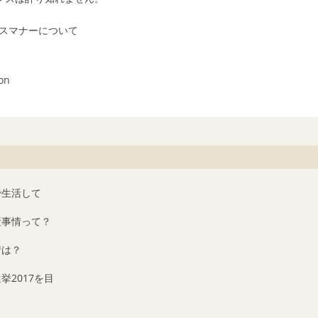
スマナーについて
on
んで生活して
不動産事情って？
事情は？
選挙2017を目