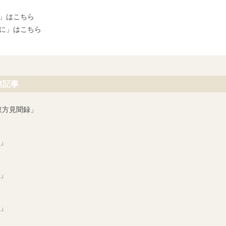
」はこちら
に」はこちら
連記事
東方見聞録」
」
」
」