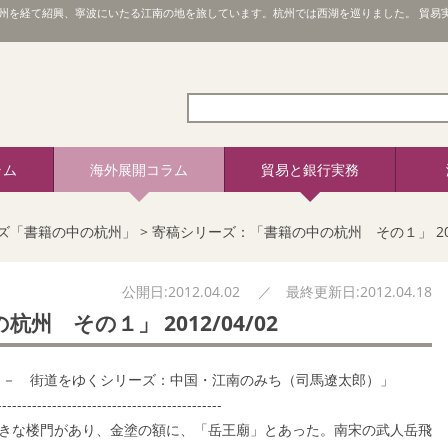
州を経て紹興、寧波にいたる江南の地を旅しています。杭州では西湖を巡りました。 貿易
ラム
海外展開コラム
貿易と銀行実務
ズ「書籍の中の杭州」
>
寄稿シリーズ：「書籍の中の杭州 その１」 2012
公開日:2012.04.02 ／ 最終更新日:2012.04.18
 その１」 2012/04/02
 － 街道をゆくシリーズ：中国・江南のみち（司馬遼太郎）」
---------------------------------------------
きな楼門があり、金塗の額に、「岳王廟」とあった。南宋の武人岳飛