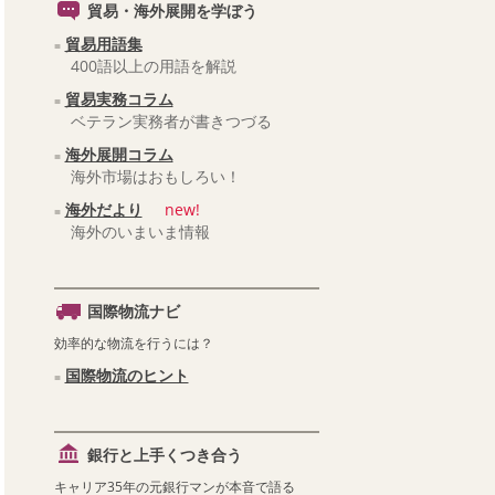
貿易・海外展開を学ぼう
貿易用語集
400語以上の用語を解説
貿易実務コラム
ベテラン実務者が書きつづる
海外展開コラム
海外市場はおもしろい！
海外だより
new!
海外のいまいま情報
国際物流ナビ
効率的な物流を行うには？
国際物流のヒント
銀行と上手くつき合う
キャリア35年の元銀行マンが本音で語る