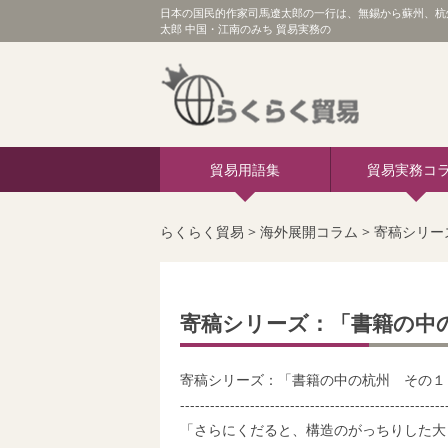
日本の国民的作家司馬遼太郎の一行は、無錫から蘇州、杭
太郎 中国・江南のみち 貿易実務の
貿易用語集
貿易実務コ
らくらく貿易
>
海外展開コラム
>
寄稿シリー
寄稿シリーズ：「書籍の中の杭州
寄稿シリーズ：「書籍の中の杭州 その１
-----------------------------------------------------
「さらにくだると、構造のがっちりした大