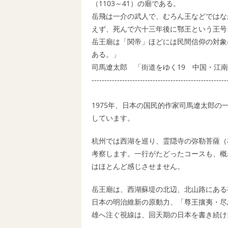
（1103～41）の廟である。
岳飛は一介の武人で、むろん王などではな
えず、死んで六十三年後に鄂王という王号
岳王廟は「関帝」ほどには民間信仰の対象
ある。」
司馬遼太郎 「街道をゆく19 中国・江
-----------------------------------------------------
1975年、日本の国民的作家司馬遼太郎
しています。
杭州では西湖を巡り、霊隠寺の弥勒菩薩（
考察します。一行がたどったコースも、概
はほとんど感じさせません。
岳王廟は、西湖蘇堤の北辺、北山路にある
日本の明治維新の原動力、「尊王攘夷・尽
雄へ注ぐ視線は、回天期の日本を書き続け