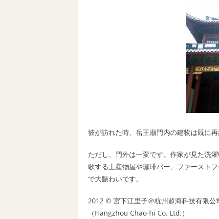
彼が訪れた時、岳王廟門内の建物は既に再
ただし、門外は一変です。作家が見た洗濯
歌する土産物屋や珈琲バー、ファーストフ
で大賑わいです。
2012 © 宮下江里子＠
杭州超海科技有限公
（Hangzhou Chao-hi Co. Ltd.）