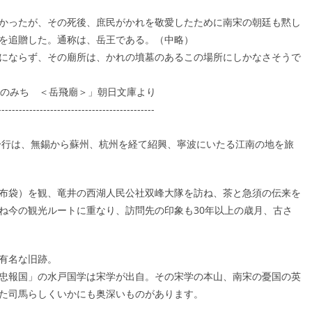
かったが、その死後、庶民がかれを敬愛したために南宋の朝廷も黙し
を追贈した。通称は、岳王である。（中略）
にならず、その廟所は、かれの墳墓のあるこの場所にしかなさそうで
南のみち ＜岳飛廟＞」朝日文庫より
---------------------------------------------
の一行は、無錫から蘇州、杭州を経て紹興、寧波にいたる江南の地を旅
布袋）を観、竜井の西湖人民公社双峰大隊を訪ね、茶と急須の伝来を
ね今の観光ルートに重なり、訪問先の印象も30年以上の歳月、古さ
有名な旧跡。
忠報国」の水戸国学は宋学が出自。その宋学の本山、南宋の憂国の英
た司馬らしくいかにも奥深いものがあります。