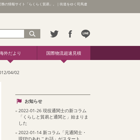
実務の情報サイト「らくらく貿易」。｜街道をゆく司馬遼
海外だより
国際物流超速見積
/04/02
お知らせ
2022-01-26 現役通関士の新コラム
「くらしと貿易と通関と」始まりま
した
2022-01-14 新コラム「元通関士・
現FPのあれこれ話」がスタート