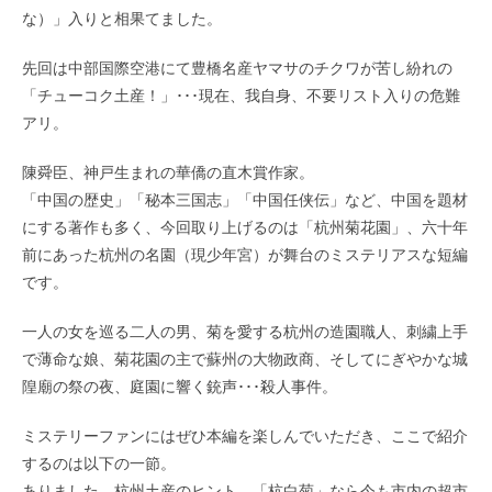
な）」入りと相果てました。
先回は中部国際空港にて豊橋名産ヤマサのチクワが苦し紛れの
「チューコク土産！」･･･現在、我自身、不要リスト入りの危難
アリ。
陳舜臣、神戸生まれの華僑の直木賞作家。
「中国の歴史」「秘本三国志」「中国任侠伝」など、中国を題材
にする著作も多く、今回取り上げるのは「杭州菊花園」、六十年
前にあった杭州の名園（現少年宮）が舞台のミステリアスな短編
です。
一人の女を巡る二人の男、菊を愛する杭州の造園職人、刺繍上手
で薄命な娘、菊花園の主で蘇州の大物政商、そしてにぎやかな城
隍廟の祭の夜、庭園に響く銃声･･･殺人事件。
ミステリーファンにはぜひ本編を楽しんでいただき、ここで紹介
するのは以下の一節。
ありました、杭州土産のヒント、「杭白菊」なら今も市内の超市