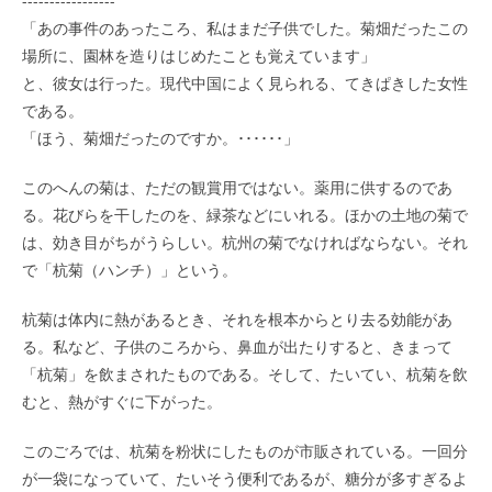
-----------------
「あの事件のあったころ、私はまだ子供でした。菊畑だったこの
場所に、園林を造りはじめたことも覚えています」
と、彼女は行った。現代中国によく見られる、てきぱきした女性
である。
「ほう、菊畑だったのですか。･･････」
このへんの菊は、ただの観賞用ではない。薬用に供するのであ
る。花びらを干したのを、緑茶などにいれる。ほかの土地の菊で
は、効き目がちがうらしい。杭州の菊でなければならない。それ
で「杭菊（ハンチ）」という。
杭菊は体内に熱があるとき、それを根本からとり去る効能があ
る。私など、子供のころから、鼻血が出たりすると、きまって
「杭菊」を飲まされたものである。そして、たいてい、杭菊を飲
むと、熱がすぐに下がった。
このごろでは、杭菊を粉状にしたものが市販されている。一回分
が一袋になっていて、たいそう便利であるが、糖分が多すぎるよ