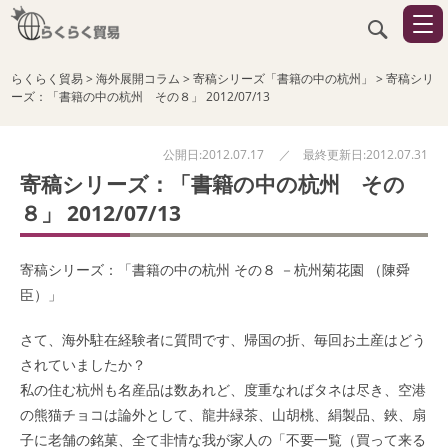
らくらく貿易
>
海外展開コラム
>
寄稿シリーズ「書籍の中の杭州」
>
寄稿シリ
ーズ：「書籍の中の杭州 その８」 2012/07/13
公開日:2012.07.17 ／ 最終更新日:2012.07.31
寄稿シリーズ：「書籍の中の杭州 その
８」 2012/07/13
寄稿シリーズ：「書籍の中の杭州 その８ －杭州菊花園 （陳舜
臣）」
さて、海外駐在経験者に質問です、帰国の折、毎回お土産はどう
されていましたか？
私の住む杭州も名産品は数あれど、度重なればタネは尽き、空港
の熊猫チョコは論外として、龍井緑茶、山胡桃、絹製品、鋏、扇
子に老舗の銘菓、全て非情な我が家人の「不要一覧（買って来る