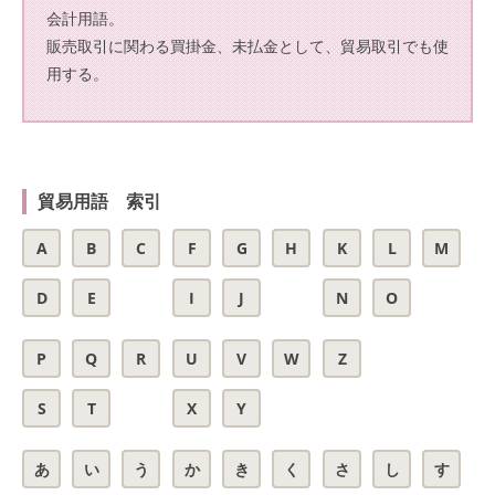
会計用語。
販売取引に関わる買掛金、未払金として、貿易取引でも使
用する。
貿易用語 索引
A
B
C
F
G
H
K
L
M
D
E
I
J
N
O
P
Q
R
U
V
W
Z
S
T
X
Y
あ
い
う
か
き
く
さ
し
す