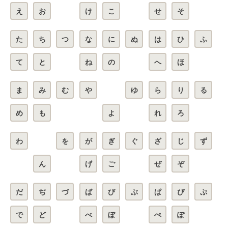
え
お
け
こ
せ
そ
た
ち
つ
な
に
ぬ
は
ひ
ふ
て
と
ね
の
へ
ほ
ま
み
む
や
ゆ
ら
り
る
め
も
よ
れ
ろ
わ
を
が
ぎ
ぐ
ざ
じ
ず
ん
げ
ご
ぜ
ぞ
だ
ぢ
づ
ば
び
ぶ
ぱ
ぴ
ぷ
で
ど
べ
ぼ
ぺ
ぽ