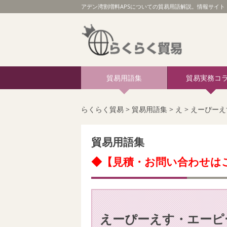
アデン湾割増料APSについての貿易用語解説。情報サイト 
貿易用語集
貿易実務コ
らくらく貿易
>
貿易用語集
>
え
>
えーぴーえ
貿易用語集
◆【見積・お問い合わせは
えーぴーえす・エーピ