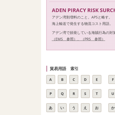
ADEN PIRACY RISK SUR
アデン湾割増料のこと。APSと略す。
海上輸送で発生する物流コスト用語。
アデン湾で頻発している海賊行為の対
（EMS 参照）、
（PRS 参照）
貿易用語 索引
A
B
C
D
E
F
P
Q
R
S
T
U
あ
い
う
え
お
か