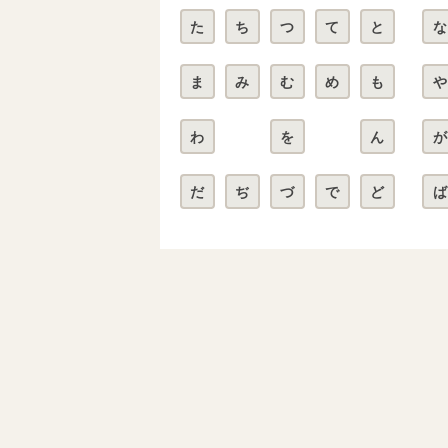
た
ち
つ
て
と
な
ま
み
む
め
も
や
わ
を
ん
が
だ
ぢ
づ
で
ど
ば