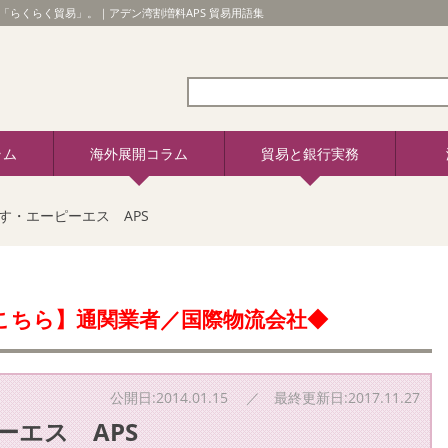
「らくらく貿易」。｜アデン湾割増料APS 貿易用語集
ラム
海外展開コラム
貿易と銀行実務
す・エーピーエス APS
こちら】通関業者／国際物流会社◆
公開日:2014.01.15 ／ 最終更新日:2017.11.27
ーエス APS