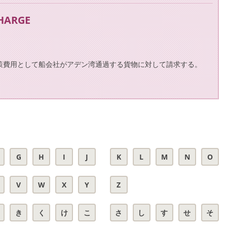
CHARGE
策費用として船会社がアデン湾通過する貨物に対して請求する。
G
H
I
J
K
L
M
N
O
V
W
X
Y
Z
き
く
け
こ
さ
し
す
せ
そ