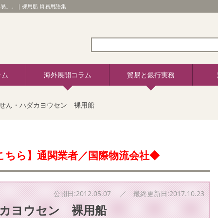
易」。｜裸用船 貿易用語集
ラム
海外展開コラム
貿易と銀行実務
せん・ハダカヨウセン 裸用船
こちら】通関業者／国際物流会社◆
公開日:2012.05.07 ／ 最終更新日:2017.10.23
カヨウセン 裸用船