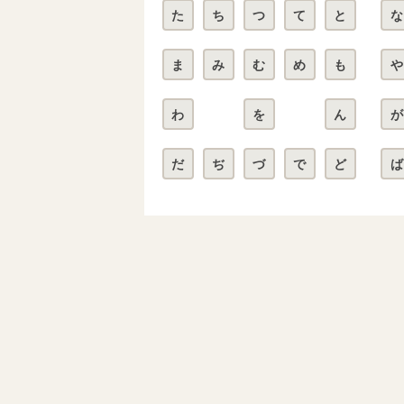
た
ち
つ
て
と
な
ま
み
む
め
も
や
わ
を
ん
が
だ
ぢ
づ
で
ど
ば