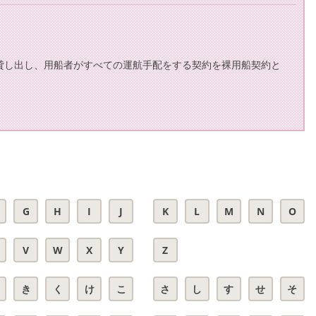
貸し出し、用船者がすべての運航手配をする契約を裸用船契約と
G
H
I
J
K
L
M
N
O
V
W
X
Y
Z
き
く
け
こ
さ
し
す
せ
そ