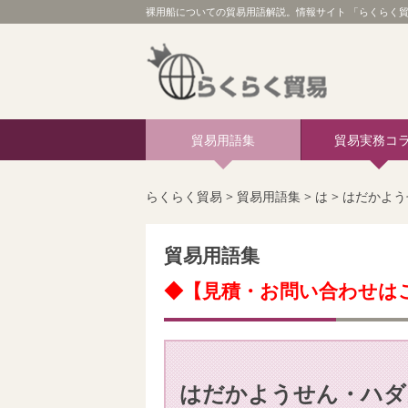
裸用船についての貿易用語解説。情報サイト 「らくらく貿
貿易用語集
貿易実務コ
らくらく貿易
>
貿易用語集
>
は
>
はだかよう
貿易用語集
◆【見積・お問い合わせは
はだかようせん・ハダ