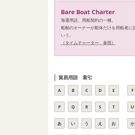
Bare Boat Charter
海運用語。用船契約の一種。
船舶のオーナーが船体だけを用船者に
いう。
（タイムチャーター 参照）
貿易用語 索引
A
B
C
D
E
F
P
Q
R
S
T
U
あ
い
う
え
お
か