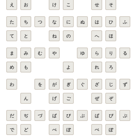
え
お
け
こ
せ
そ
た
ち
つ
な
に
ぬ
は
ひ
ふ
て
と
ね
の
へ
ほ
ま
み
む
や
ゆ
ら
り
る
め
も
よ
れ
ろ
わ
を
が
ぎ
ぐ
ざ
じ
ず
ん
げ
ご
ぜ
ぞ
だ
ぢ
づ
ば
び
ぶ
ぱ
ぴ
ぷ
で
ど
べ
ぼ
ぺ
ぽ