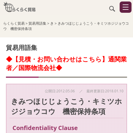
らくらく貿易
>
貿易用語集
>
き
>
きみつほじじょうこう・キミツホジジョウコ
ウ 機密保持条項
貿易用語集
◆【見積・お問い合わせはこちら】通関業
者／国際物流会社◆
公開日:2012.05.06 ／ 最終更新日:2018.01.10
きみつほじじょうこう・キミツホ
ジジョウコウ 機密保持条項
Confidentiality Clause