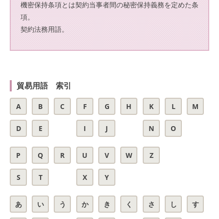
機密保持条項とは契約当事者間の秘密保持義務を定めた条
項。
契約法務用語。
貿易用語 索引
A
B
C
F
G
H
K
L
M
D
E
I
J
N
O
P
Q
R
U
V
W
Z
S
T
X
Y
あ
い
う
か
き
く
さ
し
す