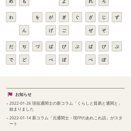
め
も
よ
れ
ろ
わ
を
が
ぎ
ぐ
ざ
じ
ず
ん
げ
ご
ぜ
ぞ
だ
ぢ
づ
ば
び
ぶ
ぱ
ぴ
ぷ
で
ど
べ
ぼ
ぺ
ぽ
お知らせ
2022-01-26 現役通関士の新コラム「くらしと貿易と通関と」
始まりました
2022-01-14 新コラム「元通関士・現FPのあれこれ話」がスタ
ート