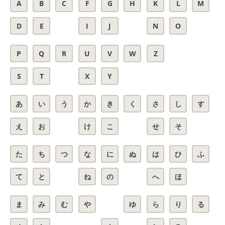
A
B
C
F
G
H
K
L
M
D
E
I
J
N
O
P
Q
R
U
V
W
Z
S
T
X
Y
あ
い
う
か
き
く
さ
し
す
え
お
け
こ
せ
そ
た
ち
つ
な
に
ぬ
は
ひ
ふ
て
と
ね
の
へ
ほ
ま
み
む
や
ゆ
ら
り
る