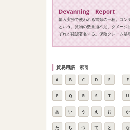
Devanning Report
輸入実務で使われる書類の一種。コン
という。貨物の数量過不足、ダメージ
ぞれが確認署名する。保険クレーム処
貿易用語 索引
A
B
C
D
E
F
P
Q
R
S
T
U
あ
い
う
え
お
か
た
ち
つ
て
と
な