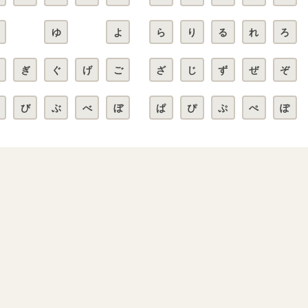
ゆ
よ
ら
り
る
れ
ろ
ぎ
ぐ
げ
ご
ざ
じ
ず
ぜ
ぞ
び
ぶ
べ
ぼ
ぱ
ぴ
ぷ
ぺ
ぽ