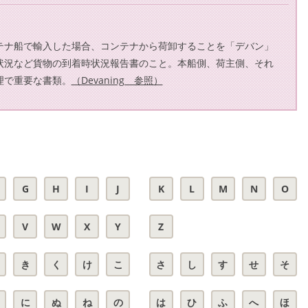
テナ船で輸入した場合、コンテナから荷卸することを「デバン」
状況など貨物の到着時状況報告書のこと。本船側、荷主側、それ
理で重要な書類。
（Devaning 参照）
G
H
I
J
K
L
M
N
O
V
W
X
Y
Z
き
く
け
こ
さ
し
す
せ
そ
に
ぬ
ね
の
は
ひ
ふ
へ
ほ