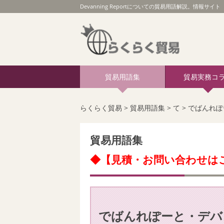
Devanning Reportについての貿易用語解説。情報サイト 
貿易用語集
貿易実務コ
らくらく貿易
>
貿易用語集
>
て
>
でばんれぽ
貿易用語集
◆【見積・お問い合わせは
でばんれぽーと・デバ