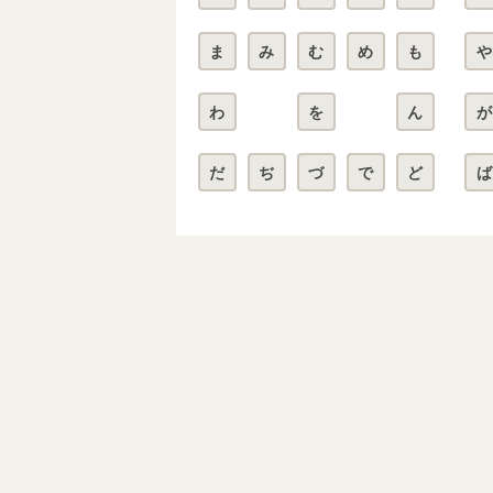
ま
み
む
め
も
や
わ
を
ん
が
だ
ぢ
づ
で
ど
ば