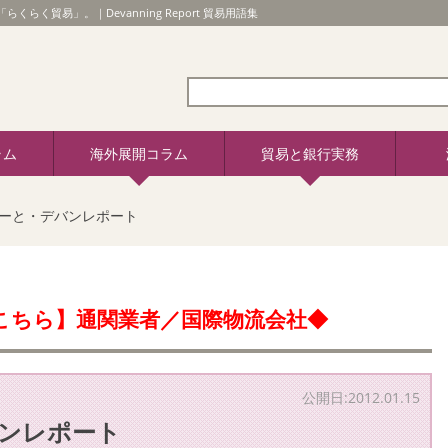
「らくらく貿易」。｜Devanning Report 貿易用語集
ラム
海外展開コラム
貿易と銀行実務
ーと・デバンレポート
こちら】通関業者／国際物流会社◆
公開日:2012.01.15
ンレポート