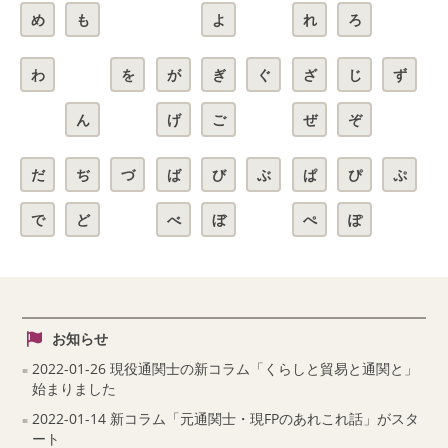
め
も
よ
れ
ろ
わ
を
が
ぎ
ぐ
ざ
じ
ず
ん
げ
ご
ぜ
ぞ
だ
ぢ
づ
ば
び
ぶ
ぱ
ぴ
ぷ
で
ど
べ
ぼ
ぺ
ぽ
お知らせ
2022-01-26 現役通関士の新コラム「くらしと貿易と通関と」
始まりました
2022-01-14 新コラム「元通関士・現FPのあれこれ話」がスタ
ート