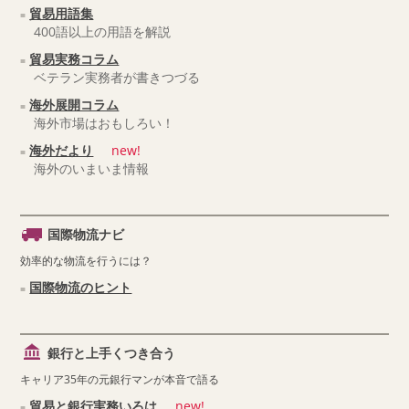
貿易用語集
400語以上の用語を解説
貿易実務コラム
ベテラン実務者が書きつづる
海外展開コラム
海外市場はおもしろい！
海外だより
new!
海外のいまいま情報
国際物流ナビ
効率的な物流を行うには？
国際物流のヒント
銀行と上手くつき合う
キャリア35年の元銀行マンが本音で語る
貿易と銀行実務いろは
new!