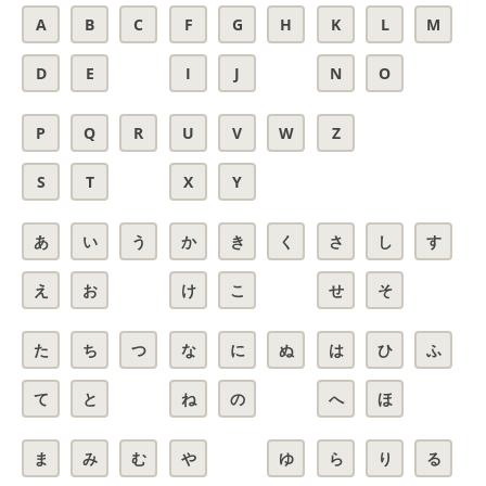
A
B
C
F
G
H
K
L
M
D
E
I
J
N
O
P
Q
R
U
V
W
Z
S
T
X
Y
あ
い
う
か
き
く
さ
し
す
え
お
け
こ
せ
そ
た
ち
つ
な
に
ぬ
は
ひ
ふ
て
と
ね
の
へ
ほ
ま
み
む
や
ゆ
ら
り
る