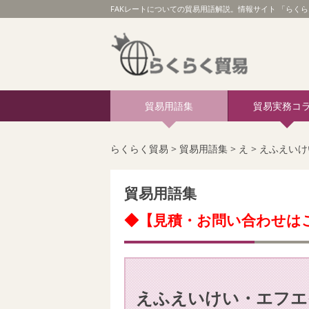
FAKレートについての貿易用語解説。情報サイト 「らくら
貿易用語集
貿易実務コ
らくらく貿易
>
貿易用語集
>
え
>
えふえいけ
貿易用語集
◆【見積・お問い合わせは
えふえいけい・エフエ