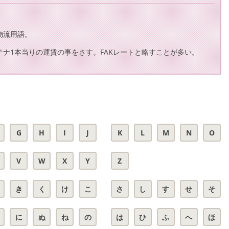
物流用語。
ナ1本当りの運賃の事をさす。FAKレートと略すことが多い。
G
H
I
J
K
L
M
N
O
V
W
X
Y
Z
き
く
け
こ
さ
し
す
せ
そ
に
ぬ
ね
の
は
ひ
ふ
へ
ほ