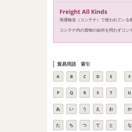
Freight All Kinds
海運輸送（コンテナ）で使われている
コンテナ内の貨物の如何を問わずコンテ
貿易用語 索引
A
B
C
D
E
F
P
Q
R
S
T
U
あ
い
う
え
お
か
た
ち
つ
て
と
な