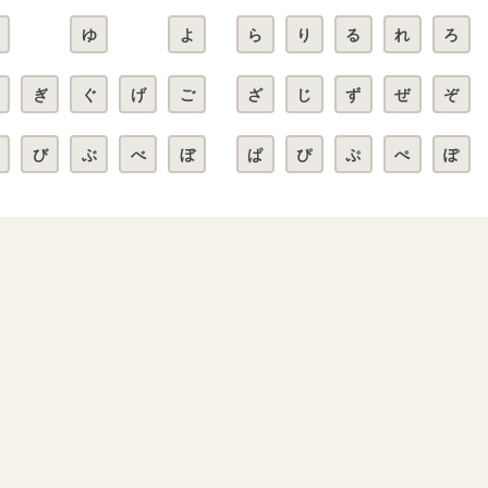
ゆ
よ
ら
り
る
れ
ろ
ぎ
ぐ
げ
ご
ざ
じ
ず
ぜ
ぞ
び
ぶ
べ
ぼ
ぱ
ぴ
ぷ
ぺ
ぽ