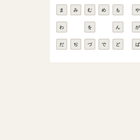
ま
み
む
め
も
や
わ
を
ん
が
だ
ぢ
づ
で
ど
ば