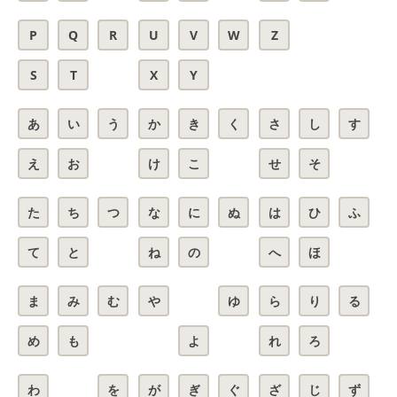
P
Q
R
U
V
W
Z
S
T
X
Y
あ
い
う
か
き
く
さ
し
す
え
お
け
こ
せ
そ
た
ち
つ
な
に
ぬ
は
ひ
ふ
て
と
ね
の
へ
ほ
ま
み
む
や
ゆ
ら
り
る
め
も
よ
れ
ろ
わ
を
が
ぎ
ぐ
ざ
じ
ず