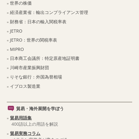
世界の株価
経済産業省：輸出コンプライアンス管理
財務省：日本の輸入関税率表
JETRO
JETRO：世界の関税率表
MIPRO
日本商工会議所：特定原産地証明書
川崎市産業振興財団
りそな銀行：外国為替相場
イプロス製造業
貿易・海外展開を学ぼう
貿易用語集
400語以上の用語を解説
貿易実務コラム