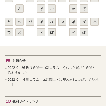
ん
げ
ご
ぜ
ぞ
だ
ぢ
づ
ば
び
ぶ
ぱ
ぴ
ぷ
で
ど
べ
ぼ
ぺ
ぽ
お知らせ
2022-01-26 現役通関士の新コラム「くらしと貿易と通関と」
始まりました
2022-01-14 新コラム「元通関士・現FPのあれこれ話」がスタ
ート
便利サイトリンク