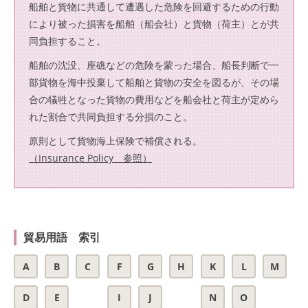
船舶と貨物に共通して遭遇した危険を回避するための行動
により被った損害を船舶（船会社）と貨物（荷主）とが共
同負担すること。
船舶の沈没、座礁などの危険を蒙った場合、船長判断で一
部貨物を海中投棄して船舶と貨物の安全を図るが、その場
合の犠牲となった貨物の費用などを船会社と荷主が定めら
れた割合で共同負担する分損のこと。
原則として貨物海上保険で補償される。
（Insurance Policy 参照）
貿易用語 索引
A
B
C
F
G
H
K
L
M
D
E
I
J
N
O