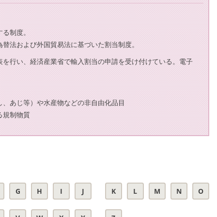
する制度。
為替法および外国貿易法に基づいた割当制度。
表を行い、経済産業省で輸入割当の申請を受け付けている。電子
し、あじ等）や水産物などの非自由化品目
る規制物質
G
H
I
J
K
L
M
N
O