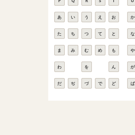
P
Q
R
S
T
U
あ
い
う
え
お
か
た
ち
つ
て
と
な
ま
み
む
め
も
や
わ
を
ん
が
だ
ぢ
づ
で
ど
ば