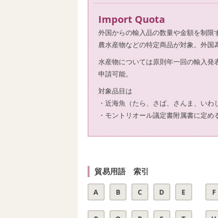
Import Quota
外国からの輸入品の数量や金額を制限
農水産物などの特定商品が対象。外国
水産物については原則年一回の輸入発
申請可能。
対象品目は
・近海魚（たら、さば、さんま、いわ
・モントリオール議定書附属書に定め
貿易用語 索引
A
B
C
D
E
F