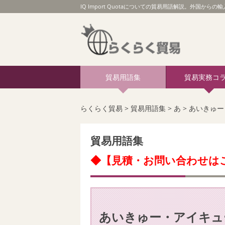
IQ Import Quotaについての貿易用語解説。外国から
貿易用語集
貿易実務コ
らくらく貿易
>
貿易用語集
>
あ
>
あいきゅー
貿易用語集
◆【見積・お問い合わせは
あいきゅー・アイキュ