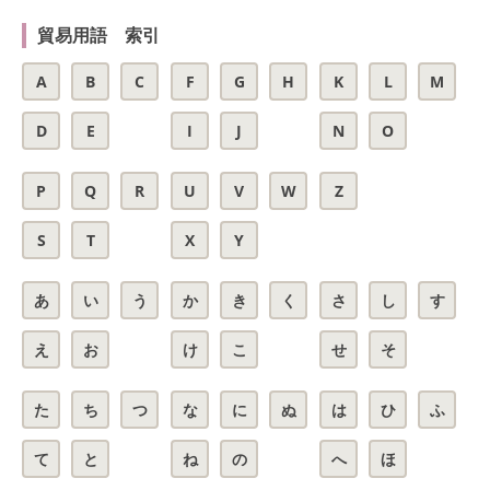
貿易用語 索引
A
B
C
F
G
H
K
L
M
D
E
I
J
N
O
P
Q
R
U
V
W
Z
S
T
X
Y
あ
い
う
か
き
く
さ
し
す
え
お
け
こ
せ
そ
た
ち
つ
な
に
ぬ
は
ひ
ふ
て
と
ね
の
へ
ほ