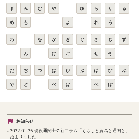
ま
み
む
や
ゆ
ら
り
る
め
も
よ
れ
ろ
わ
を
が
ぎ
ぐ
ざ
じ
ず
ん
げ
ご
ぜ
ぞ
だ
ぢ
づ
ば
び
ぶ
ぱ
ぴ
ぷ
で
ど
べ
ぼ
ぺ
ぽ
お知らせ
2022-01-26 現役通関士の新コラム「くらしと貿易と通関と」
始まりました