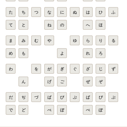
た
ち
つ
な
に
ぬ
は
ひ
ふ
て
と
ね
の
へ
ほ
ま
み
む
や
ゆ
ら
り
る
め
も
よ
れ
ろ
わ
を
が
ぎ
ぐ
ざ
じ
ず
ん
げ
ご
ぜ
ぞ
だ
ぢ
づ
ば
び
ぶ
ぱ
ぴ
ぷ
で
ど
べ
ぼ
ぺ
ぽ