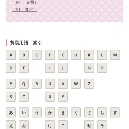
（MT 参照）
（ST 参照）
貿易用語 索引
A
B
C
F
G
H
K
L
M
D
E
I
J
N
O
P
Q
R
U
V
W
Z
S
T
X
Y
あ
い
う
か
き
く
さ
し
す
え
お
け
こ
せ
そ