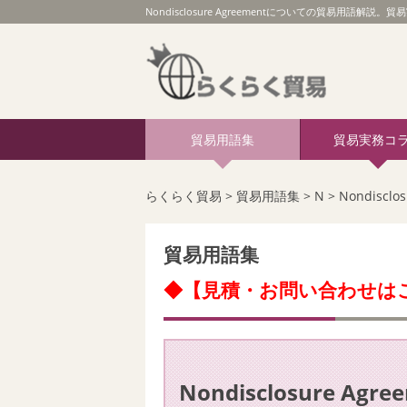
Nondisclosure Agreementについての貿易用語解説。貿
貿易用語集
貿易実務コ
らくらく貿易
>
貿易用語集
>
N
>
Nondisclo
貿易用語集
◆【見積・お問い合わせは
Nondisclosure Agre