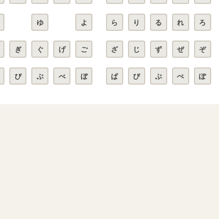
ゆ
よ
ら
り
る
れ
ろ
ぎ
ぐ
げ
ご
ざ
じ
ず
ぜ
ぞ
び
ぶ
べ
ぼ
ぱ
ぴ
ぷ
ぺ
ぽ