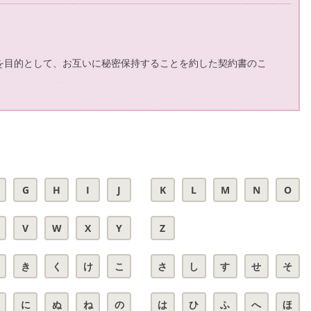
を目的として、お互いに秘密保持することを約した契約書のこ
G
H
I
J
K
L
M
N
O
V
W
X
Y
Z
き
く
け
こ
さ
し
す
せ
そ
に
ぬ
ね
の
は
ひ
ふ
へ
ほ