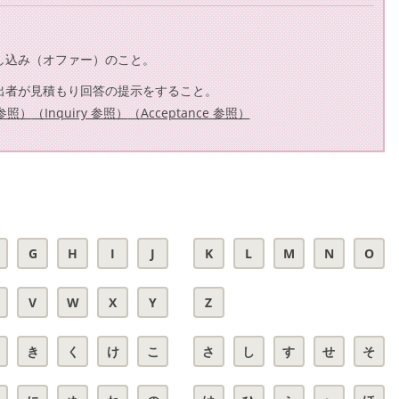
し込み（オファー）のこと。
出者が見積もり回答の提示をすること。
r 参照）
（Inquiry 参照）
（Acceptance 参照）
G
H
I
J
K
L
M
N
O
V
W
X
Y
Z
き
く
け
こ
さ
し
す
せ
そ