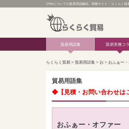
Offerについての貿易用語解説。情報サイト 「らくらく貿易
貿易用語集
貿易実務コ
らくらく貿易
>
貿易用語集
>
お
>
おふぁー
貿易用語集
◆【見積・お問い合わせは
おふぁー・オファー