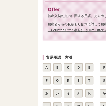
Offer
輸出入契約交渉に関する用語。売り申
輸出者からの見積もり依頼に対して輸
（Counter Offer 参照）
（Firm Offe
貿易用語 索引
A
B
C
D
E
F
P
Q
R
S
T
U
あ
い
う
え
お
か