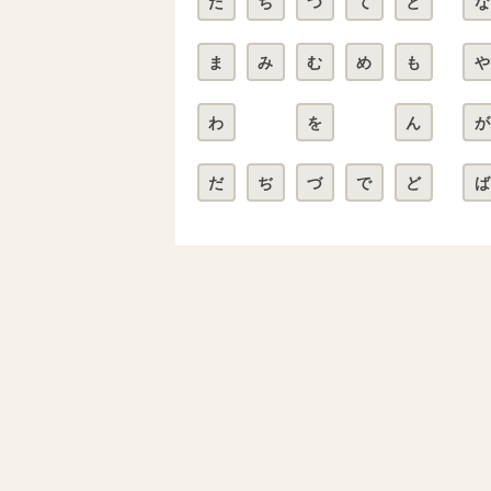
た
ち
つ
て
と
な
ま
み
む
め
も
や
わ
を
ん
が
だ
ぢ
づ
で
ど
ば