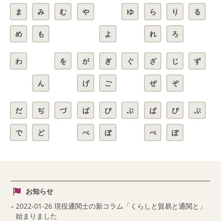
ま
み
む
や
ゆ
ら
り
る
め
も
よ
れ
ろ
わ
を
が
ぎ
ぐ
ざ
じ
ず
ん
げ
ご
ぜ
ぞ
だ
ぢ
づ
ば
び
ぶ
ぱ
ぴ
ぷ
で
ど
べ
ぼ
ぺ
ぽ
お知らせ
2022-01-26 現役通関士の新コラム「くらしと貿易と通関と」
始まりました