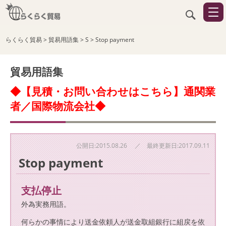
らくらく貿易
>
貿易用語集
>
S
>
Stop payment
貿易用語集
◆【見積・お問い合わせはこちら】通関業
者／国際物流会社◆
公開日:2015.08.26 ／ 最終更新日:2017.09.11
Stop payment
支払停止
外為実務用語。
何らかの事情により送金依頼人が送金取組銀行に組戻を依