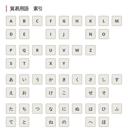
貿易用語 索引
A
B
C
F
G
H
K
L
M
D
E
I
J
N
O
P
Q
R
U
V
W
Z
S
T
X
Y
あ
い
う
か
き
く
さ
し
す
え
お
け
こ
せ
そ
た
ち
つ
な
に
ぬ
は
ひ
ふ
て
と
ね
の
へ
ほ