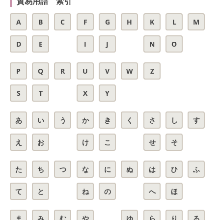
貿易用語 索引
A
B
C
F
G
H
K
L
M
D
E
I
J
N
O
P
Q
R
U
V
W
Z
S
T
X
Y
あ
い
う
か
き
く
さ
し
す
え
お
け
こ
せ
そ
た
ち
つ
な
に
ぬ
は
ひ
ふ
て
と
ね
の
へ
ほ
ま
み
む
や
ゆ
ら
り
る