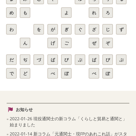
め
も
よ
れ
ろ
わ
を
が
ぎ
ぐ
ざ
じ
ず
ん
げ
ご
ぜ
ぞ
だ
ぢ
づ
ば
び
ぶ
ぱ
ぴ
ぷ
で
ど
べ
ぼ
ぺ
ぽ
お知らせ
2022-01-26 現役通関士の新コラム「くらしと貿易と通関と」
始まりました
2022-01-14 新コラム「元通関士・現FPのあれこれ話」がスタ