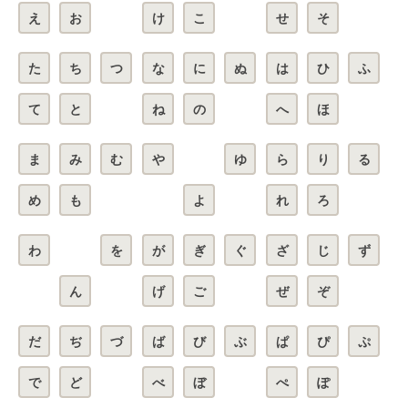
え
お
け
こ
せ
そ
た
ち
つ
な
に
ぬ
は
ひ
ふ
て
と
ね
の
へ
ほ
ま
み
む
や
ゆ
ら
り
る
め
も
よ
れ
ろ
わ
を
が
ぎ
ぐ
ざ
じ
ず
ん
げ
ご
ぜ
ぞ
だ
ぢ
づ
ば
び
ぶ
ぱ
ぴ
ぷ
で
ど
べ
ぼ
ぺ
ぽ