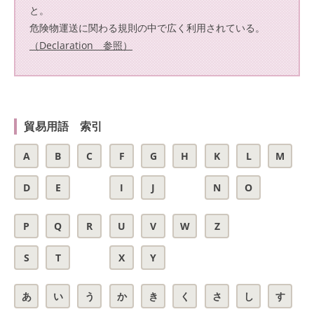
と。
危険物運送に関わる規則の中で広く利用されている。
（Declaration 参照）
貿易用語 索引
A
B
C
F
G
H
K
L
M
D
E
I
J
N
O
P
Q
R
U
V
W
Z
S
T
X
Y
あ
い
う
か
き
く
さ
し
す