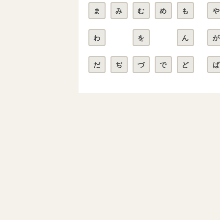
ま
み
む
め
も
や
わ
を
ん
が
だ
ぢ
づ
で
ど
ば