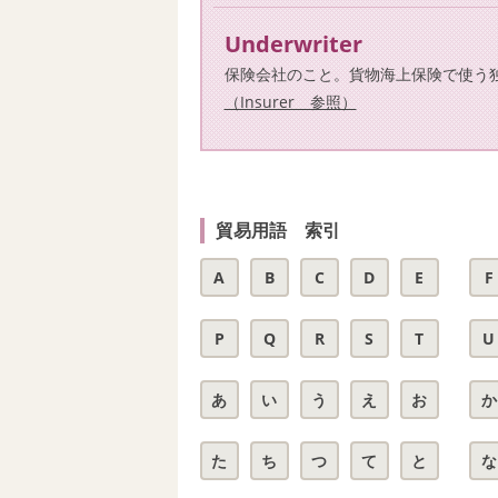
Underwriter
保険会社のこと。貨物海上保険で使う
（Insurer 参照）
貿易用語 索引
A
B
C
D
E
F
P
Q
R
S
T
U
あ
い
う
え
お
か
た
ち
つ
て
と
な