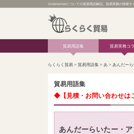
Underwriterについての貿易用語解説。貿易実務の情報サイ
貿易用語集
貿易実務コ
らくらく貿易
>
貿易用語集
>
あ
>
あんだーら
貿易用語集
◆【見積・お問い合わせは
あんだーらいたー・ア