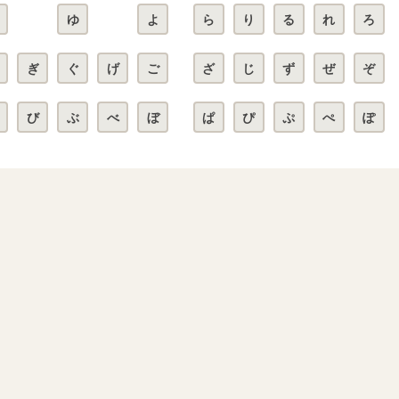
ゆ
よ
ら
り
る
れ
ろ
ぎ
ぐ
げ
ご
ざ
じ
ず
ぜ
ぞ
び
ぶ
べ
ぼ
ぱ
ぴ
ぷ
ぺ
ぽ