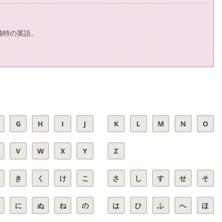
独特の英語。
G
H
I
J
K
L
M
N
O
V
W
X
Y
Z
き
く
け
こ
さ
し
す
せ
そ
に
ぬ
ね
の
は
ひ
ふ
へ
ほ