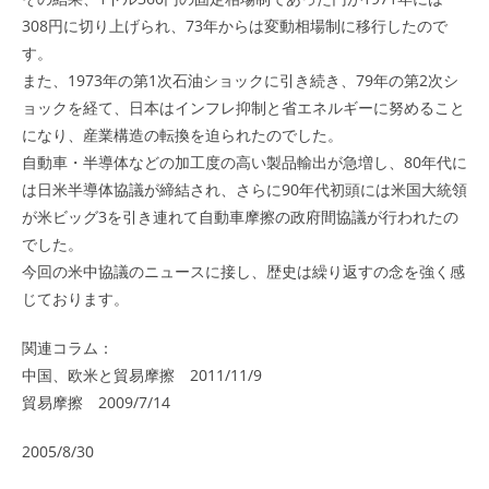
308円に切り上げられ、73年からは変動相場制に移行したので
す。
また、1973年の第1次石油ショックに引き続き、79年の第2次シ
ョックを経て、日本はインフレ抑制と省エネルギーに努めること
になり、産業構造の転換を迫られたのでした。
自動車・半導体などの加工度の高い製品輸出が急増し、80年代に
は日米半導体協議が締結され、さらに90年代初頭には米国大統領
が米ビッグ3を引き連れて自動車摩擦の政府間協議が行われたの
でした。
今回の米中協議のニュースに接し、歴史は繰り返すの念を強く感
じております。
関連コラム：
中国、欧米と貿易摩擦 2011/11/9
貿易摩擦 2009/7/14
2005/8/30