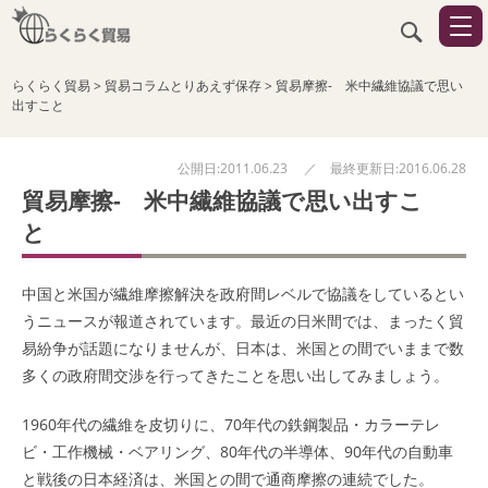
らくらく貿易
>
貿易コラムとりあえず保存
>
貿易摩擦- 米中繊維協議で思い
出すこと
公開日:2011.06.23 ／ 最終更新日:2016.06.28
貿易摩擦- 米中繊維協議で思い出すこ
と
中国と米国が繊維摩擦解決を政府間レベルで協議をしているとい
うニュースが報道されています。最近の日米間では、まったく貿
易紛争が話題になりませんが、日本は、米国との間でいままで数
多くの政府間交渉を行ってきたことを思い出してみましょう。
1960年代の繊維を皮切りに、70年代の鉄鋼製品・カラーテレ
ビ・工作機械・ベアリング、80年代の半導体、90年代の自動車
と戦後の日本経済は、米国との間で通商摩擦の連続でした。