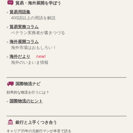
貿易・海外展開を学ぼう
貿易用語集
400語以上の用語を解説
貿易実務コラム
ベテラン実務者が書きつづる
海外展開コラム
海外市場はおもしろい！
海外だより
new!
海外のいまいま情報
国際物流ナビ
効率的な物流を行うには？
国際物流のヒント
銀行と上手くつき合う
キャリア35年の元銀行マンが本音で語る