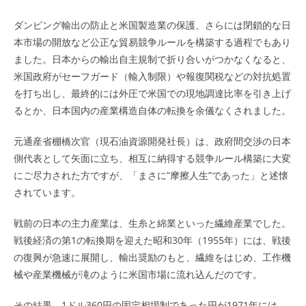
ダンピング輸出
の防止と米国製造業の保護、さらには閉鎖的な日
本市場の開放など公正な貿易競争ルールを構築する過程でもあり
ました。日本からの輸出自主規制で折り合いがつかなくなると、
米国政府がセーフガード（輸入制限）や報復関税などの対抗処置
を打ち出し、最終的には外圧で米国での現地調達比率を引き上げ
るとか、日本国内の産業構造自体の転換を余儀なくされました。
元通産省棚橋次官（現石油資源開発社長）は、政府間交渉の日本
側代表として矢面に立ち、相互に納得する競争ルール構築に大変
にご尽力された方ですが、「まさに”摩擦人生”であった」と述懐
されています。
戦前の日本の主力産業は、生糸と綿業といった繊維産業でした。
戦後経済の第1の転換期を迎えた昭和30年（1955年）には、戦後
の復興が急速に展開し、輸出奨励のもと、繊維をはじめ、工作機
械や産業機械が滝のように米国市場に流れ込んだのです。
その結果、1ドル360円の固定相場制であった円が1971年には