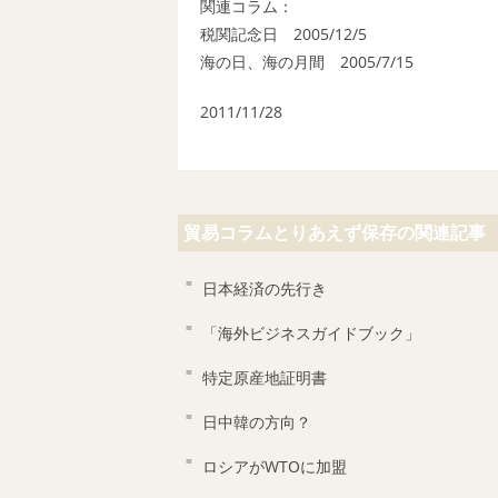
関連コラム：
税関記念日 2005/12/5
海の日、海の月間 2005/7/15
2011/11/28
貿易コラムとりあえず保存の関連記事
日本経済の先行き
「海外ビジネスガイドブック」
特定原産地証明書
日中韓の方向？
ロシアがWTOに加盟