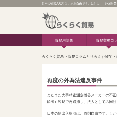
日本の輸出入取引は、原則自由です。しかし、「外国為替
貿易用語集
貿易実務コ
らくらく貿易
>
貿易コラムとりあえず保存
>
再度の外為法違反事件
またまた大手精密測定機器メーカーの不正
輸出）容疑で再逮捕し、法人としての同社
日本の輸出入取引は、原則自由です。しか