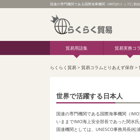
国連の専門機関である国際海事機関（IMO)のトップに初
貿易用語集
貿易実務コ
らくらく貿易
>
貿易コラムとりあえず保存
>
世界で活躍する日本人
国連の専門機関である
国際海事機関（IMO
いままでIMO海上安全部長であった関水
国連機関としては、UNESCO事務局長(