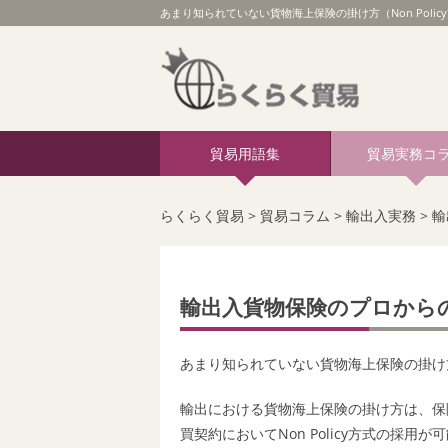
あまり知られていない貨物海上保険の掛け方（Non Pol
貿易用語集
貿易実務コ
らくらく貿易
>
貿易コラム
>
輸出入実務
>
輸
輸出入貨物保険のプロから
あまり知られていない貨物海上保険の掛け方（N
輸出における貨物海上保険の掛け方は、保険証券
買契約においてNon Policy方式の採