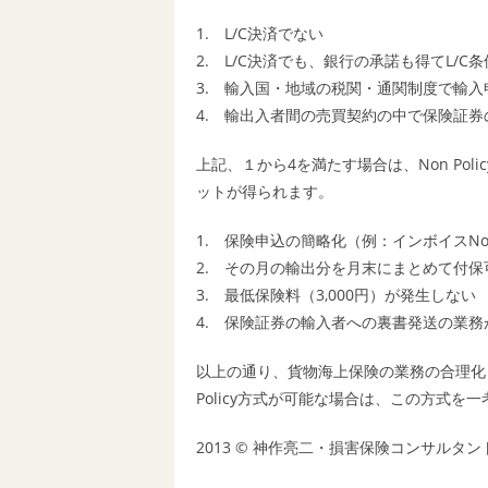
1. L/C決済でない
2. L/C決済でも、銀行の承諾も得てL/
3. 輸入国・地域の税関・通関制度で輸
4. 輸出入者間の売買契約の中で保険証
上記、１から4を満たす場合は、Non Po
ットが得られます。
1. 保険申込の簡略化（例：インボイスN
2. その月の輸出分を月末にまとめて付保
3. 最低保険料（3,000円）が発生しない
4. 保険証券の輸入者への裏書発送の業務
以上の通り、貨物海上保険の業務の合理化
Policy方式が可能な場合は、この方式を
2013 © 神作亮二・損害保険コンサルタン