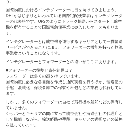
う。
国際物流におけるインテグレーターに目を向けてみましょう。
DHLがはじまりといわれている国際宅配便業者はインテグレータ
ーの代表格です。UPSのようにトラック輸送からスタートし航空
機を所有することで国際宅急便事業に参入したケースもありま
す。
インテグレーターとは航空機を運行するキャリアとして一貫輸送
サービスができることに加え、フォワーダーの機能を持った物流
事業者ということになります。
インテグレーターとフォワーダーとの違いがここにあります。
■フォワーダーの役割と責任範囲は？
フォワーダーは多くの顔を持っています。
国際物流に必要な各書類を作成し通関実務を行うほか、輸送便の
手配、混載化、保税倉庫での保管や梱包などの業務も代行してい
ます。
しかし、多くのフォワーダーは自社で飛行機や船舶などの保有し
ていません。
シッパーとキャリアの間に立って航空会社や海運会社の代理店と
して機能しながら、輸送経路や手段、キャリアの選択などの業務
を担っています。