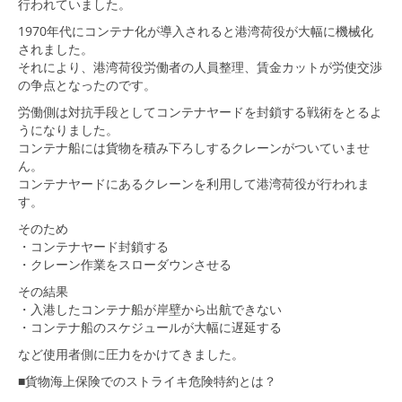
行われていました。
1970年代にコンテナ化が導入されると港湾荷役が大幅に機械化
されました。
それにより、港湾荷役労働者の人員整理、賃金カットが労使交渉
の争点となったのです。
労働側は対抗手段としてコンテナヤードを封鎖する戦術をとるよ
うになりました。
コンテナ船には貨物を積み下ろしするクレーンがついていませ
ん。
コンテナヤードにあるクレーンを利用して港湾荷役が行われま
す。
そのため
・コンテナヤード封鎖する
・クレーン作業をスローダウンさせる
その結果
・入港したコンテナ船が岸壁から出航できない
・コンテナ船のスケジュールが大幅に遅延する
など使用者側に圧力をかけてきました。
■貨物海上保険でのストライキ危険特約とは？