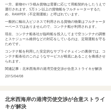
一方、穀物やバラ積み貨物は需要に応じて用船契約をしたうえで
運行されます。5万トン以上の貨物船をフルチャーターするた
め、RAMPER（不定期運航）と呼ばれています。
一般的に輸出入ビジネスで利用される貨物の物量はフルチャータ
ーベースではありませんので、コンテナ船が利用されます。
現在、コンテナ船各社が臨時船を投入してまで空コンテナの調整
とスケジュール維持などの対応をしているのは、定期運航を守る
ためです。
コンテナ船を利用した安定的なサプライチェインの裏側では、コ
ンテナ船各社のこのようなサービスが根底にあることを痛感させ
られます。
関連記事：
北米西海岸の港湾労使交渉が合意ストライキが解決
2015/04/08
北米西海岸の港湾労使交渉が合意ストライ
キが解決