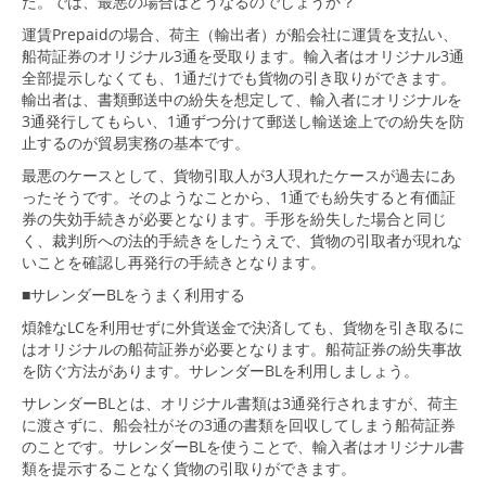
た。では、最悪の場合はどうなるのでしょうか？
運賃Prepaidの場合、荷主（輸出者）が船会社に運賃を支払い、
船荷証券のオリジナル3通を受取ります。輸入者はオリジナル3通
全部提示しなくても、1通だけでも貨物の引き取りができます。
輸出者は、書類郵送中の紛失を想定して、輸入者にオリジナルを
3通発行してもらい、1通ずつ分けて郵送し輸送途上での紛失を防
止するのが貿易実務の基本です。
最悪のケースとして、貨物引取人が3人現れたケースが過去にあ
ったそうです。そのようなことから、1通でも紛失すると有価証
券の失効手続きが必要となります。手形を紛失した場合と同じ
く、裁判所への法的手続きをしたうえで、貨物の引取者が現れな
いことを確認し再発行の手続きとなります。
■サレンダーBLをうまく利用する
煩雑なLCを利用せずに外貨送金で決済しても、貨物を引き取るに
はオリジナルの船荷証券が必要となります。船荷証券の紛失事故
を防ぐ方法があります。サレンダーBLを利用しましょう。
サレンダーBLとは、オリジナル書類は3通発行されますが、荷主
に渡さずに、船会社がその3通の書類を回収してしまう船荷証券
のことです。サレンダーBLを使うことで、輸入者はオリジナル書
類を提示することなく貨物の引取りができます。