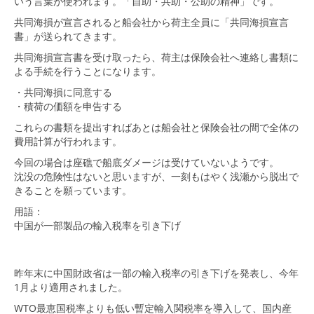
いう言葉が使われます。「自助・共助・公助の精神」です。
共同海損が宣言されると船会社から荷主全員に「共同海損宣言
書」が送られてきます。
共同海損宣言書を受け取ったら、荷主は保険会社へ連絡し書類に
よる手続を行うことになります。
・共同海損に同意する
・積荷の価額を申告する
これらの書類を提出すればあとは船会社と保険会社の間で全体の
費用計算が行われます。
今回の場合は座礁で船底ダメージは受けていないようです。
沈没の危険性はないと思いますが、一刻もはやく浅瀬から脱出で
きることを願っています。
用語：
中国が一部製品の輸入税率を引き下げ
昨年末に中国財政省は一部の輸入税率の引き下げを発表し、今年
1月より適用されました。
WTO最恵国税率よりも低い暫定輸入関税率を導入して、国内産