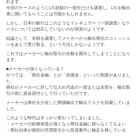
れます。
今回のケースのようにL/C総額の一部分だけを譲渡し、L/Cを輸出
者に開いてもらうことは可能かもしれません。
しかし、日本の銀行はこのようなイレギュラー（一部譲渡）なケ
ースについては対応していないのが現実のようです。
結論として、全額を譲渡してメーカーから輸出商社のコミッショ
ンをあとで受け取る、という方法しかないようです。
これではメーカーに輸出取引の全貌を開示してしまうことになり
ます。
■メーカーが強くなっている？
かつては、「商社金融」とか「前渡金」といった制度がありまし
た。
商社がメーカーに対して仕入れ代金の一部または全部を、輸出取
引の前に資金貸付として行っていたのです。
メーカーは商社を介在した間接輸出で輸出リスクを回避していま
した。
このような時代はすっかり変わってしまいました。
・メーカーの財務体質が強くなり商社金融に頼らなくてもよい
・商社自体が個別の売買取引から投資案件に軸足を移している