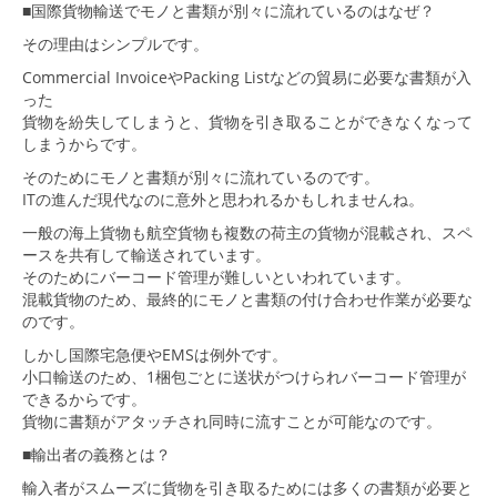
■国際貨物輸送でモノと書類が別々に流れているのはなぜ？
その理由はシンプルです。
Commercial InvoiceやPacking Listなどの貿易に必要な書類が入
った
貨物を紛失してしまうと、貨物を引き取ることができなくなって
しまうからです。
そのためにモノと書類が別々に流れているのです。
ITの進んだ現代なのに意外と思われるかもしれませんね。
一般の海上貨物も航空貨物も複数の荷主の貨物が混載され、スペ
ースを共有して輸送されています。
そのためにバーコード管理が難しいといわれています。
混載貨物のため、最終的にモノと書類の付け合わせ作業が必要な
のです。
しかし国際宅急便やEMSは例外です。
小口輸送のため、1梱包ごとに送状がつけられバーコード管理が
できるからです。
貨物に書類がアタッチされ同時に流すことが可能なのです。
■輸出者の義務とは？
輸入者がスムーズに貨物を引き取るためには多くの書類が必要と