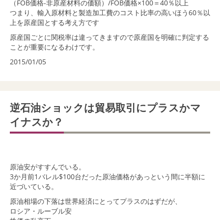
（FOB価格-非原産材料の価額）/FOB価格×100＝40％以上
つまり、輸入原材料と製造加工費のコスト比率の高いほう60％以
上を原産国とする考え方です
原産国ごとに関税率は違ってきますので原産国を明確に判定する
ことが重要になるわけです。
2015/01/05
逆石油ショックは貿易取引にプラスかマ
イナスか？
原油安がすすんでいる。
3か月前1バレル$100台だった原油価格があっという間に半額に
近づいている。
原油相場の下落は世界経済にとってプラスのはずだが、
ロシア・ルーブル安