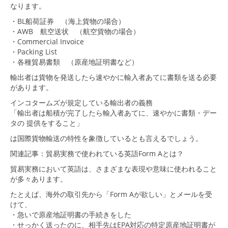
なります。
・BL船荷証券 （海上貨物の場合）
・AWB 航空送状 （航空貨物の場合）
・Commercial Invoice
・Packing List
・各種貿易書類 （原産地証明書など）
輸出者は貨物を発送したら速やかに輸入者あてに書類を送る必要
があります。
インコタームズが規定している輸出者の義務
「輸出者は船積が完了したら輸入者あてに、速やかに書類・デー
タの 提供をすること」
は国際貨物輸送の特性を象徴しているとも言えるでしょう。
関連記事：
貿易実務で使われている英語Form Aとは？
貿易実務において英語は、さまざまな表現や意味に使われること
が多々あります。
たとえば、海外の取引先から「Form Aが欲しい」とメールを受
けて、
・急いで原産地証明書の手続きをした
・せっかく送ったのに、相手先はEPA対応の特定原産地証明書が