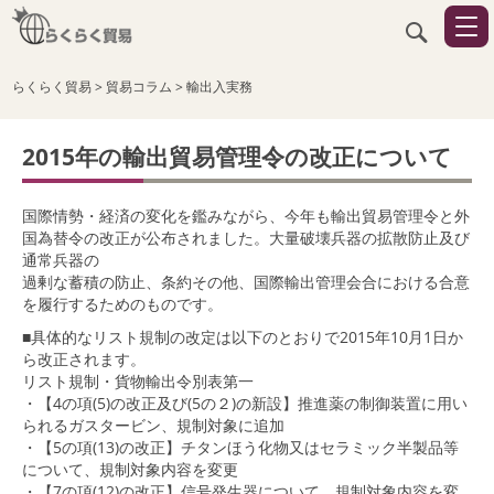
らくらく貿易
>
貿易コラム
>
輸出入実務
2015年の輸出貿易管理令の改正について
国際情勢・経済の変化を鑑みながら、今年も輸出貿易管理令と外
国為替令の改正が公布されました。大量破壊兵器の拡散防止及び
通常兵器の
過剰な蓄積の防止、条約その他、国際輸出管理会合における合意
を履行するためのものです。
■具体的なリスト規制の改定は以下のとおりで2015年10月1日か
ら改正されます。
リスト規制・貨物輸出令別表第一
・【4の項(5)の改正及び(5の２)の新設】推進薬の制御装置に用い
られるガスタービン、規制対象に追加
・【5の項(13)の改正】チタンほう化物又はセラミック半製品等
について、規制対象内容を変更
・【7の項(12)の改正】信号発生器について、規制対象内容を変