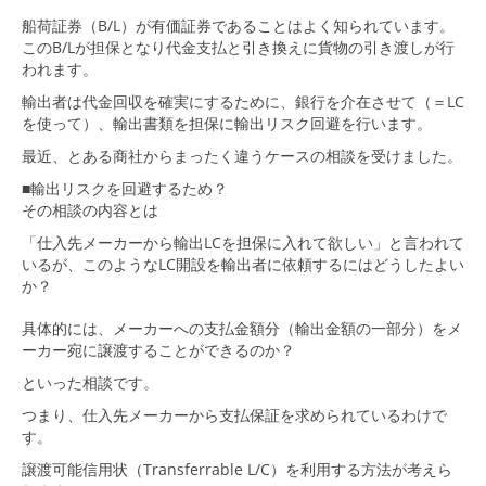
船荷証券（B/L）が有価証券であることはよく知られています。
このB/Lが担保となり代金支払と引き換えに貨物の引き渡しが行
われます。
輸出者は代金回収を確実にするために、銀行を介在させて（＝LC
を使って）、輸出書類を担保に輸出リスク回避を行います。
最近、とある商社からまったく違うケースの相談を受けました。
■輸出リスクを回避するため？
その相談の内容とは
「仕入先メーカーから輸出LCを担保に入れて欲しい」と言われて
いるが、このようなLC開設を輸出者に依頼するにはどうしたよい
か？
具体的には、メーカーへの支払金額分（輸出金額の一部分）をメ
ーカー宛に譲渡することができるのか？
といった相談です。
つまり、仕入先メーカーから支払保証を求められているわけで
す。
譲渡可能信用状（Transferrable L/C）を利用する方法が考えら