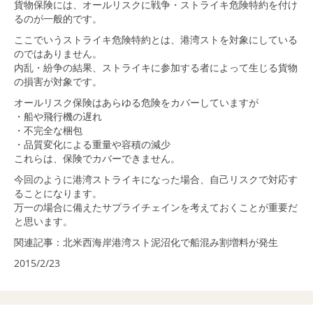
貨物保険には、オールリスクに戦争・ストライキ危険特約を付け
るのが一般的です。
ここでいうストライキ危険特約とは、港湾ストを対象にしている
のではありません。
内乱・紛争の結果、ストライキに参加する者によって生じる貨物
の損害が対象です。
オールリスク保険はあらゆる危険をカバーしていますが
・船や飛行機の遅れ
・不完全な梱包
・品質変化による重量や容積の減少
これらは、保険でカバーできません。
今回のように港湾ストライキになった場合、自己リスクで対応す
ることになります。
万一の場合に備えたサプライチェインを考えておくことが重要だ
と思います。
関連記事：
北米西海岸港湾スト泥沼化で船混み割増料が発生
2015/2/23