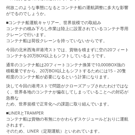
何故このような事態になるとコンテナ船の運航調整に多大な影響
がでるのでしょうか。
■コンテナ船運航キャリアー、世界規模での取組み
コンテナの積み下ろし作業は陸上に設置されているコンテナ専用
クレーンで行います。
コンテナ船は荷役クレーンを持っていないからです。
今回の北米西海岸港湾ストでは、貨物を積まずに空の20フィート
コンテナを20万BOX以上もシフトしているようです。
通常のコンテナ船は20フィートコンテナ換算で10,000BOX強の
積載量ですから、20万BOX以上もシフトするためには15－20隻
程度のコンテナ船が必要になるという計算になります。
決して今回の港湾ストで問題がクローズアップされたわけではな
く、世界各地のコンテナが偏在してしまっていることへの対応が
急務な
ため、世界規模で正常化への課題に取り組んでいます。
■LINERとTRAMPER
コンテナ船は貨物の有無にかかわらずスケジュールどおりに運航
されます。
そのため、LINER（定期運航）といわれています。