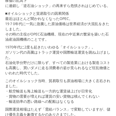
株価の乱高下
に連鎖し「逆石油ショック」の再来すら危惧されはじめている。
■オイルショックと貿易取引の因果関係
最近はほとんど聞かれなくなったOPEC。
19７0年代に一気に急騰した原油価格は世界経済が大混乱をきた
しました。
その時の主役がOPEC石油機構。現在の中近東の繁栄を築いた石
油産油国機構のことです。
1970年代に2度も起きたいわゆる「オイルショック」。
ガソリン代の高騰はトラック運賃や国際輸送運賃を跳ね上げまし
た。
石油化学分野だけに限らず、すべての製造業における製造コスト
も高騰し、買いダメに走る消費者の姿が見られるなど狂乱物価と
いわれた時代でした。
このオイルショック当時、貿易取引も原油相場に大きく左右され
ました。
・航空輸送も海上輸送も一方的な運賃値上げが日常化
・貨物の需要が増えれば運賃の安い貨物は積んでくれない
・輸送効率の悪い路線への配船はなくなる
国際運賃相場はたえず「需給バランス」で変動していますが、儲
け優先主義を象徴するかのありさまでした。