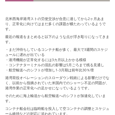
北米西海岸港湾ストの労使交渉が合意に達してから2ヶ月あま
り、正常化に向けてはまだ多くの課題が横たわっているようで
す。
最近の報道をまとめると以下のような点が浮き彫りになってきま
す。
・まだ沖待ちしているコンテナ船が多く、最大で3週間のスケジ
ュールに遅れが出ている
・港湾機能が正常化するには3カ月以上かかる模様
・コンテナターミナルの混乱の影響は5月ごろまで残る見通し
・航空輸送へのシフトが増加し1-3月期は前年比30％増
港湾荷役オペレーションのスローダウン戦術による影響だけでな
く、以前から指摘されていた米国内でのシャーシ不足の問題が、
港湾作業の正常化への足かせになっているようです。
そのために海上輸送から航空輸送へのシフトが加速化していま
す。
コンテナ船会社は臨時船を投入して空コンテナの調整とスケジュ
ール維持などの対応に追われています。