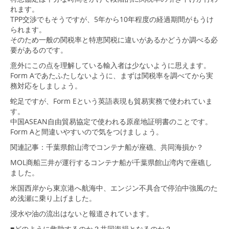
れます。
TPP交渉でもそうですが、5年から10年程度の経過期間がもうけ
られます。
そのため一般の関税率と特恵関税に違いがあるかどうか調べる必
要があるのです。
意外にこの点を理解している輸入者は少ないように思えます。
Form Aであたふたしないように、まずは関税率を調べてから実
務対応をしましょう。
蛇足ですが、Form Eという英語表現も貿易実務で使われていま
す。
中国ASEAN自由貿易協定で使われる原産地証明書のことです。
Form Aと間違いやすいので気をつけましょう。
関連記事：
千葉県館山湾でコンテナ船が座礁、共同海損か？
MOL商船三井が運行するコンテナ船が千葉県館山湾内で座礁し
ました。
米国西岸から東京港へ航海中、エンジン不具合で停泊中強風のた
め浅瀬に乗り上げました。
浸水や油の流出はないと報道されています。
■どのように救助するのか？共同海損となるのか？