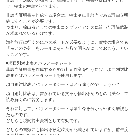
で、輸出の申請ができます。
非該当証明書を作成する場合は、輸出令に非該当である理由を明
確にすることが必要です。
つまり、輸出者としての輸出コンプライアンスに沿った理論武装
が求めれているわけです。
海外旅行に行くのにパスポートが必要なように、貨物の場合でも
「モノの身分」をルールにそった形で明らかにしておこう、とい
うことです。
■項目別対比表とパラメータシート
非該当証明書を作成するための判定作業を行うには、項目別対比
表またはパラメータシートを使用します。
項目別対比表とパラメータシートはどう違うのでしょうか？
項目別対比表は、書かれている文章が輸出令そのもの（法令）で
読み解くのに苦労します。
それに対して、パラメータシートは輸出令を分かりやすく解説し
たものです。
どちらも税関提出資料として有効です。
どちらの書類にも輸出令改定時期が記載されていますが、前年度