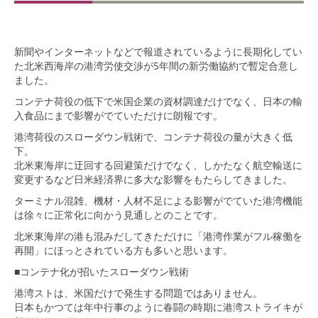
新聞やインターネットなどで報道されているように長期化してい
た北米西海岸の港湾労使交渉が5年間の新労働協約で暫定合意し
ました。
コンテナ荷役の低下で米国企業の資材調達だけでなく、日本の輸
入食品にまで影響がでていただけに朗報です。
港湾荷役のスローダウン戦術で、コンテナ荷役の量が大きく低
下。
北米東海岸に迂回する回避策だけでなく、しかたなく航空輸送に
変更するなど日米経済界に多大な影響をもたらしてきました。
ターミナル混雑、機材・人材不足による影響がでていた港湾機能
は徐々に正常化に向かう見通しとのことです。
北米東海岸の港も混みだしてきただけに「港湾作業がフル稼働を
再開」にほっとされている方も多いと思います。
■コンテナ化が招いたスローダウン戦術
港湾ストは、米国だけで発生する問題ではありません。
日本もかつては年中行事のように春闘の時期に港湾ストライキが