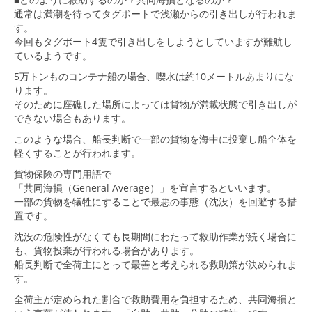
通常は満潮を待ってタグボートで浅瀬からの引き出しが行われま
す。
今回もタグボート4隻で引き出しをしようとしていますが難航し
ているようです。
5万トンものコンテナ船の場合、喫水は約10メートルあまりにな
ります。
そのために座礁した場所によっては貨物が満載状態で引き出しが
できない場合もあります。
このような場合、船長判断で一部の貨物を海中に投棄し船全体を
軽くすることが行われます。
貨物保険の専門用語で
「共同海損（General Average）」を宣言するといいます。
一部の貨物を犠牲にすることで最悪の事態（沈没）を回避する措
置です。
沈没の危険性がなくても長期間にわたって救助作業が続く場合に
も、貨物投棄が行われる場合があります。
船長判断で全荷主にとって最善と考えられる救助策が決められま
す。
全荷主が定められた割合で救助費用を負担するため、共同海損と