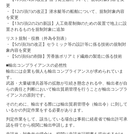
更
・【12の項(1)の改正】潜水艇等の船舶について、規制対象内容
を変更
・【13の項(2の2)の新設】人工衛星制御のための装置で地上に設
置されるものを規制対象に追加
リスト規制・役務（外為令別表）
・【5の項(3)の改正】セラミック等の設計等に係る技術の規制対
象内容を変更
・【5の項(6)の削除】芳香族ポリアミド繊維の製造に係る技術
■輸出コンプライアンスの必然性
輸出には企業も個人も輸出コンプライアンスが求められていま
す。
武器・大量破壊兵器等の拡散が引続き懸念される中、輸出者が自
らの責任と判断において輸出貿易管理を行うことが輸出コンプラ
イアンスの原則です。
そのために、輸出する際には輸出貿易管理令（輸出令）に則して
いるかの判定作業をする必要があります。
判定作業をして、該当している場合は事前に経産省で輸出許可承
認を得てから税関に輸出申請します。
非該当・対象外の場合は、税関に非該当証明書を提出するだけ