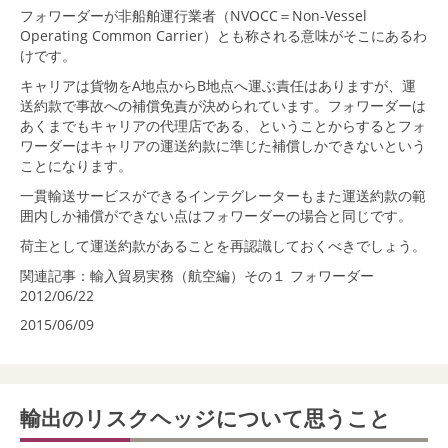
フォワーダーが非船舶運行業者（NVOCC＝Non-Vessel
Operating Common Carrier）とも称される意味がそこにあるわ
けです。
キャリアは貨物をA地点からB地点へ運ぶ責任はありますが、運
送約款で事故への補償免責が決められています。フォワーダーは
あくまでもキャリアの代理店である、ということからするとフォ
ワーダーはキャリアの運送約款に準じた補償しかできないという
ことになります。
一貫輸送サービスができるインテグレーターもまた運送約款の範
囲内しか補償ができない点はフォワーダーの場合と同じです。
荷主として運送約款があることを再認識しておくべきでしょう。
関連記事：
輸入貿易実務（航空編）その１ フォワーダー
2012/06/22
2015/06/09
輸出のリスクヘッジについて思うこと