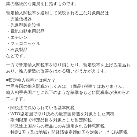
業の継続的な発展を目指すものです。
暫定輸入関税率を適用して減税される主な対象商品は
・光通信機器
・先進型製造設備
・電気自動車用部品
・エチレン
・フェロニッケル
・石炭製品
などです。
一方で暫定輸入関税率を取り消したり、暫定税率を上げる製品も
あり、輸入構造の改善をはかる狙いがうかがえます。
■暫定輸入税率とは何か？
世界各国の輸入関税のしくみは、1商品1税率ではありません。
輸入相手先国ごとに以下のような基準をもとに関税率が決められ
ています。
・関税法で決められている基本関税
・WTO協定国で取り決めの最恵国待遇を対象とした関税
・期間限定で特定品目を対象とした暫定関税
・開発途上国からの産品にのみ適用される特恵関税
・特定2国（又は地域）間経済協定締結国を対象としたEPA関税