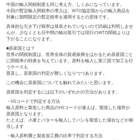
中国の輸入関税制度も同じ考え方、しくみになっています。
今回の暫定輸入関税率の導入は、WTO協定国からの輸入商品を
対象に期間限定の暫定税率を適用するとの意味です。
具体的な引き下げ税率は発表されていないので詳細は判明しませ
んが、少なくとも日中間の輸出取引では現行のWTO関税よりは
下がることになります。
■原産国とは？
世界の関税制度は、世界全体の貿易振興をはかるため原産国ごと
に関税率の特典を与えています。原料を輸入し第三国で加工を行
うケースも
普及し、原産国の判定が難しくなりつつあります。
この機会に原産国についても触れてみたいと思います。
原産国を判定するには以下のいずれかの方法があります。
・HSコードで判定する方法
輸入原料と製造した商品のHSコードが違えば、製造した場所が
原産国となります。
たとえば、小麦とバターを輸入してパンを製造した場合などが相
当します
・輸入原料費と製造加工費の比率で判定する方法