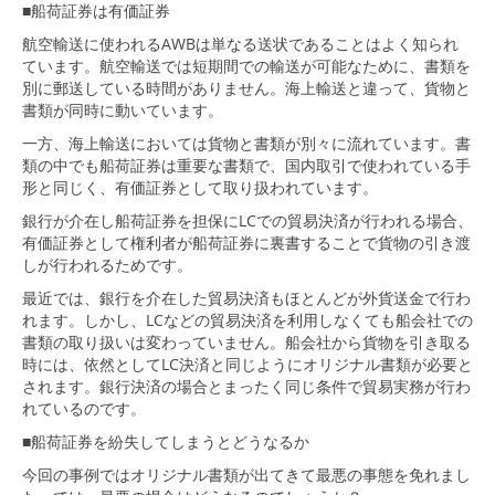
■船荷証券は有価証券
航空輸送に使われるAWBは単なる送状であることはよく知られ
ています。航空輸送では短期間での輸送が可能なために、書類を
別に郵送している時間がありません。海上輸送と違って、貨物と
書類が同時に動いています。
一方、海上輸送においては貨物と書類が別々に流れています。書
類の中でも船荷証券は重要な書類で、国内取引で使われている手
形と同じく、有価証券として取り扱われています。
銀行が介在し船荷証券を担保にLCでの貿易決済が行われる場合、
有価証券として権利者が船荷証券に裏書することで貨物の引き渡
しが行われるためです。
最近では、銀行を介在した貿易決済もほとんどが外貨送金で行わ
れます。しかし、LCなどの貿易決済を利用しなくても船会社での
書類の取り扱いは変わっていません。船会社から貨物を引き取る
時には、依然としてLC決済と同じようにオリジナル書類が必要と
されます。銀行決済の場合とまったく同じ条件で貿易実務が行わ
れているのです。
■船荷証券を紛失してしまうとどうなるか
今回の事例ではオリジナル書類が出てきて最悪の事態を免れまし