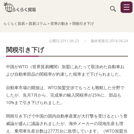
らくらく貿易
>
貿易コラム
>
世界の動き
>
関税引き下げ
公開日:2011.06.23 ／ 最終更新日:2016.06.24
関税引き下げ
中国が
WTO（世界貿易機関）
加盟にあたって取決めた自動車お
よび自動車部品の関税率が約束した税率まで下げられました。
自動車市場の開放は、
WTO
加盟交渉でもっとも難航した分野で
したが、先月7月から、完成車の輸入関税率が25%に、部品も
10%まで引き下げられました。
関税引き下げで中国の国内自動車産業が大打撃を受けるという脅
威論が盛んに議論されましたが、海外メーカーの現地生産も増
え、乗用車生産台数は277万台に急増しています。（WTO加盟当