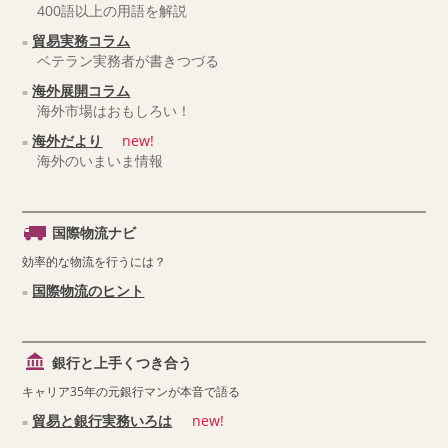
400語以上の用語を解説
貿易実務コラム
ベテラン実務者が書きつづる
海外展開コラム
海外市場はおもしろい！
海外だより
new!
海外のいまいま情報
国際物流ナビ
効率的な物流を行うには？
国際物流のヒント
銀行と上手くつき合う
キャリア35年の元銀行マンが本音で語る
貿易と銀行実務いろは
new!