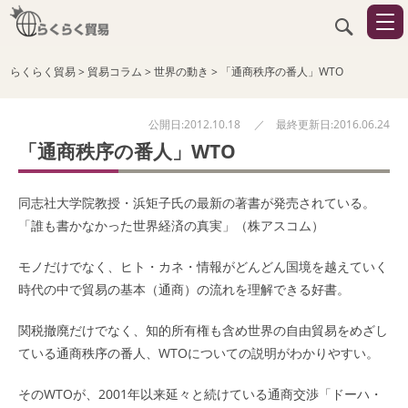
らくらく貿易
>
貿易コラム
>
世界の動き
>
「通商秩序の番人」WTO
公開日:2012.10.18 ／ 最終更新日:2016.06.24
「通商秩序の番人」WTO
同志社大学院教授・浜矩子氏の最新の著書が発売されている。
「誰も書かなかった世界経済の真実」（株アスコム）
モノだけでなく、ヒト・カネ・情報がどんどん国境を越えていく
時代の中で貿易の基本（通商）の流れを理解できる好書。
関税撤廃だけでなく、知的所有権も含め世界の自由貿易をめざし
ている通商秩序の番人、
WTO
についての説明がわかりやすい。
そのWTOが、2001年以来延々と続けている通商交渉「ドーハ・