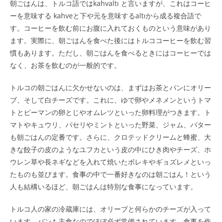
朝ごはんは、トルコ語ではkahvaltı と言いますが、これはコーヒ
ーを意味する kahveと下や元を意味するaltıから成る複合語で
す。コーヒーを飲む前にお腹に入れておくものという意味があり
ます。実際に、朝ごはんを食べた後にはトルココーヒーを飲む習
慣もあります。ただし、朝ごはんを食べるときにはコーヒーでは
なく、お茶を飲むのが一般的です。
トルコの朝ごはんに欠かせないのは、まずはお茶とパンにオリー
ブ、そして白チーズです。これに、ゆで卵やメネメンというトマ
トとピーマンの卵とじやオムレツといった卵料理がつきます。ト
マトやキュウリ、パセリやミントといった野菜、ジャム、バター
も朝ごはんの定番です。さらに、クロテッドクリームと蜂蜜、大
きな餃子の皮のようなユフカという皮の中にひき肉やチーズ、ホ
ウレン草や長ネギなどを入れて焼いたボレキやギョズレメといっ
たものも並びます。食事の中で一番好きなのは朝ごはん！という
人も結構いるほど、朝ごはんは特別な食事になっています。
トルコ人の家の冷蔵庫には、オリーブと何らかのチーズが入って
います。パンも主食なのでほぼ必ず常備されています。食事を作