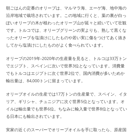
朝ごはんの定番のオリーブは、マルマラ海、エーゲ海、地中海の
沿岸地域で栽培されています。この地域に行くと、葉の裏が白っ
ぽいオリーブの木が植わったオリーブ山が延々と続いていて壮観
です。トルコでは、オリーブグリーンの実よりも、熟して黒くな
ったオリーブを塩漬けにしたものや若い実に傷をつけてあく抜き
してから塩漬けにしたものがよく食べられています。
オリーブの2019年-2020年の生産量を見ると、トルコは33万トン
でエジプト、スペインに次いで世界3位となっています。消費量
でもトルコはエジプトに次ぐ世界2位で、国内消費が多いためか
輸出量は、84,000トンに留まっています。
オリーブオイルの生産では17万トンの生産量で、スペイン、イタ
リア、ギリシャ、チュニジアに次ぐ世界5位となっています。オ
イルは輸出量でも世界6位。ちなみに輸入量で世界8位となってい
る日本にも輸出されています。
実家の近くのスーパーでオリーブオイルを手に取ったら、原産国