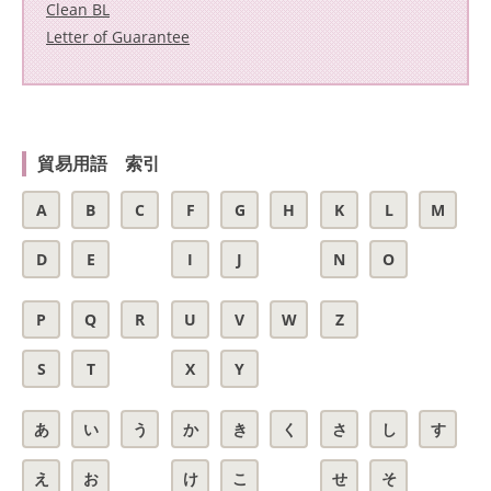
Clean BL
Letter of Guarantee
貿易用語 索引
A
B
C
F
G
H
K
L
M
D
E
I
J
N
O
P
Q
R
U
V
W
Z
S
T
X
Y
あ
い
う
か
き
く
さ
し
す
え
お
け
こ
せ
そ