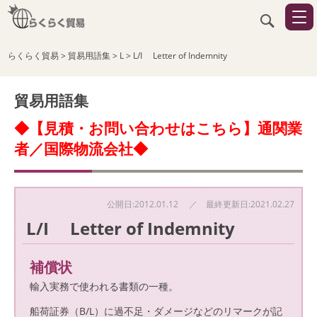
らくらく貿易
>
貿易用語集
>
L
>
L/I Letter of Indemnity
貿易用語集
◆【見積・お問い合わせはこちら】通関業
者／国際物流会社◆
公開日:2012.01.12 ／ 最終更新日:2021.02.27
L/I Letter of Indemnity
補償状
輸入実務で使われる書類の一種。
船荷証券（B/L）に過不足・ダメージなどのリマークが記