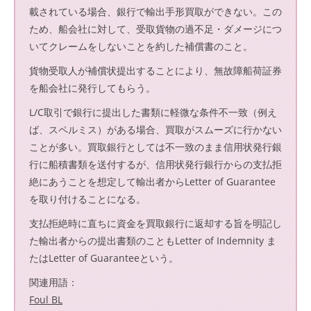
載されている場合、銀行で輸出手形買取ができない。この
ため、船会社に対して、受取貨物の過不足・ダメージにつ
いてクレームをしないことを約した補償書のこと。
貨物受取人が補償状提出することにより、無故障船荷証券
を船会社に発行してもらう。
L/C取引で銀行に提出した書類に軽微な条件不一致（例え
ば、スペルミス）がある場合、買取がスムーズに行かない
ことが多い。買取銀行としては不一致のまま信用状発行銀
行に船積書類を送付するが、信用状発行銀行からの支払拒
絶にあうことを想定して輸出者からLetter of Guarantee
を取り付けることになる。
支払拒絶時に直ちに資金を買取銀行に返却する旨を明記し
た輸出者からの提出書類のこともLetter of Indemnity ま
たはLetter of Guaranteeという。
関連用語：
Foul BL