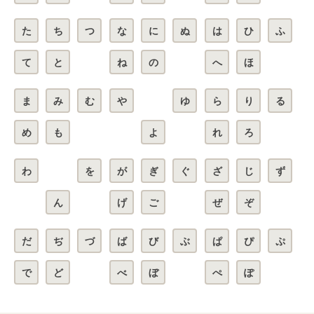
た
ち
つ
な
に
ぬ
は
ひ
ふ
て
と
ね
の
へ
ほ
ま
み
む
や
ゆ
ら
り
る
め
も
よ
れ
ろ
わ
を
が
ぎ
ぐ
ざ
じ
ず
ん
げ
ご
ぜ
ぞ
だ
ぢ
づ
ば
び
ぶ
ぱ
ぴ
ぷ
で
ど
べ
ぼ
ぺ
ぽ