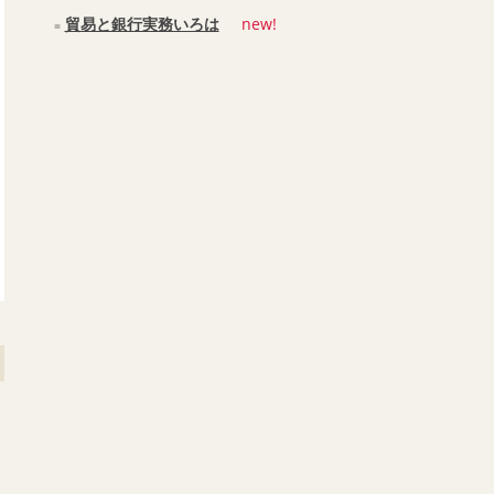
貿易と銀行実務いろは
new!