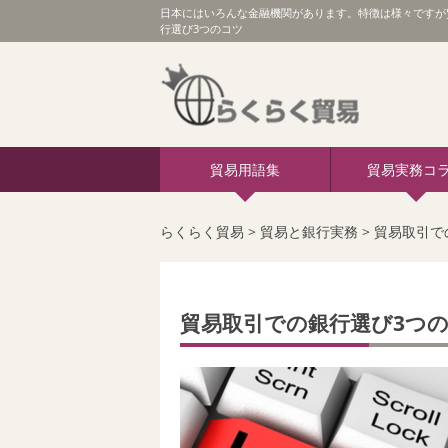
日本にはいろんな金融機関があります。特徴は様々ですが
行選び3つのコツ
貿易用語集
貿易実務コ
らくらく貿易
>
貿易と銀行実務
>
貿易取引で
貿易取引での銀行選び3つ