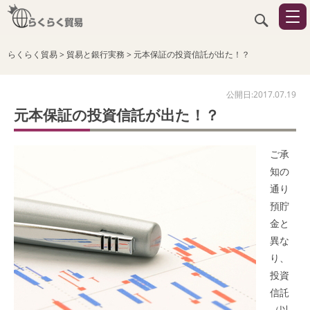
らくらく貿易
>
貿易と銀行実務
>
元本保証の投資信託が出た！？
公開日:2017.07.19
元本保証の投資信託が出た！？
ご承
知の
通り
預貯
金と
異な
り、
投資
信託
（以