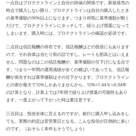
一点目はプロテクトラインと自分の持値の関係です。新規発売の
時点で購入しない限り、プロテクトラインは自分の購入したとき
の基準価額の90%以上になります。つまり何気に基準価額が動く
だけで、プロテクトラインにタッチして、繰り上げ償還になって
しまいます。購入時には、プロテクトラインの確認が必須です。
二点目は信託報酬の存在です。信託報酬はどの投信にもあります
ので、それ自体は当たり前の話ですし、レートも割高とはいえま
せん。問題なのはこの信託報酬が、基準価額の引下げになる点で
す。つまり一年間の運用成績が全くの横ばいであっても、信託報
酬が発生すれば基準価額はその分下がります。プロテクトライン
との差が最大で10%しかありませんから、10%÷1.44％≒6.94年
の計算となり、計算上では7年弱で繰り上げ償還の可能性もあり
ます。一度上がって下がった時は要注意です。
三点目は、投信全体に言えるのですが、銀行に購入申し込みをし
ても、実際の約定は翌営業日となる。こんな投信が圧倒的に多い
のです。（おそらく本件もそうでしょう）