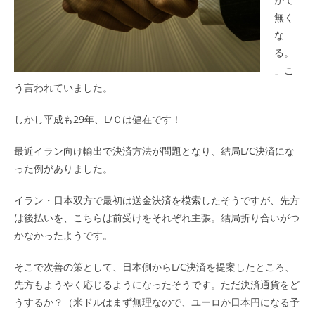
無く
な
る。
」こ
う言われていました。
しかし平成も29年、L/Ｃは健在です！
最近イラン向け輸出で決済方法が問題となり、結局L/C決済にな
った例がありました。
イラン・日本双方で最初は送金決済を模索したそうですが、先方
は後払いを、こちらは前受けをそれぞれ主張。結局折り合いがつ
かなかったようです。
そこで次善の策として、日本側からL/C決済を提案したところ、
先方もようやく応じるようになったそうです。ただ決済通貨をど
うするか？（米ドルはまず無理なので、ユーロか日本円になる予