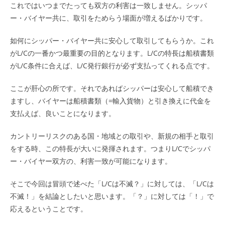
これではいつまでたっても双方の利害は一致しません。シッパ
ー・バイヤー共に、取引をためらう場面が増えるばかりです。
如何にシッパー・バイヤー共に安心して取引してもらうか。これ
がL/Cの一番かつ最重要の目的となります。L/Cの特長は船積書類
がL/C条件に合えば、L/C発行銀行が必ず支払ってくれる点です。
ここが肝心の所です。それであればシッパーは安心して船積でき
ますし、バイヤーは船積書類（=輸入貨物）と引き換えに代金を
支払えば、良いことになります。
カントリーリスクのある国・地域との取引や、新規の相手と取引
をする時、この特長が大いに発揮されます。つまりL/Cでシッパ
ー・バイヤー双方の、利害一致が可能になります。
そこで今回は冒頭で述べた「L/Cは不滅？」に対しては、「L/Cは
不滅！」を結論としたいと思います。「？」に対しては「！」で
応えるということです。