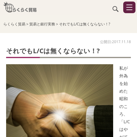
らくらく貿易
>
貿易と銀行実務
>
それでもL/Cは無くならない！?
公開日:2017.11.18
それでもL/Cは無くならない！?
私が
外為
を始
めた
昭和
のこ
ろ、
「L/C
はや
がて