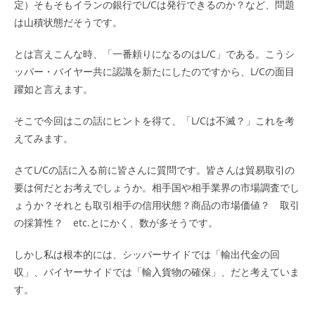
定）そもそもイランの銀行でL/Cは発行できるのか？など、問題
は山積状態だそうです。
とは言えこんな時、「一番頼りになるのはL/C」である。こうシ
ッパー・バイヤー共に認識を新たにしたのですから、L/Cの面目
躍如と言えます。
そこで今回はこの話にヒントを得て、「L/Cは不滅？」これを考
えてみます。
さてL/Cの話に入る前に皆さんに質問です。皆さんは貿易取引の
要は何だとお考えでしょうか。相手国や相手業界の市場調査でし
ょうか？それとも取引相手の信用状態？商品の市場価値？ 取引
の採算性？ etc.とにかく、数が多そうです。
しかし私は根本的には、シッパーサイドでは「輸出代金の回
収」、バイヤーサイドでは「輸入貨物の確保」、だと考えていま
す。