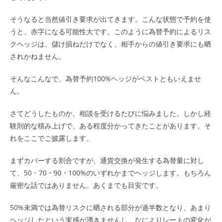
そうなると当然値引き要求が出てきます。こんな状態で予約を使
うと、赤字になる可能性大です。このように為替予約によるリス
クヘッジは、儲け損ねだけでなく、相手からの値引き要求にも晒
されかねません。
そんなこんなで、為替予約100%ヘッジがベストともいえませ
ん。
さてどうしたものか。相談を受けるたびに悩みました。しかし経
験則的な積み上げで、ある程度分かってきたことがあります。そ
れをここでご披露します。
まずカバーする割合ですが、通貨交換が発生する為替量に対し
て、50・70・90・100%のいずれかまでヘッジします。もちろん
厳密な話ではありません。あくまでも目安です。
50%未満では為替リスクに晒される部分が過半数となり、あまり
ヘッジしたという実感が湧きませんし、なによりレートの変化が