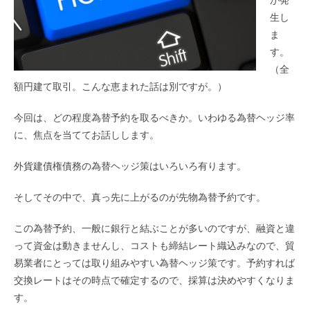
生し
ま
す。
（全
額円建て取引。こんな恵まれた話は別ですが。）
今回は、どの程度為替予約を取るべきか。いわゆる為替ヘッジ率
に、焦点を当ててお話しします。
外貨建債権債務の為替ヘッジ策はいろいろ有ります。
そしてその中で、真っ先に上がるのが先物為替予約です。
この為替予約、一般に銀行と結ぶことが多いのですが、融資と違
って資金は動きませんし、コストも締結レート織込みなので、貿
易業者にとっては取り組みやすい為替ヘッジ策です。予約すれば
交換レートはその時点で確定するので、採算は決めやすくなりま
す。