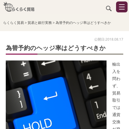
らくらく貿易
>
貿易と銀行実務
>
為替予約のヘッジ率はどうすべきか
公開日:2018.08.17
為替予約のヘッジ率はどうすべきか
輸出
入を
問わ
ず、
貿易
取引
では
通貨
交換
が発