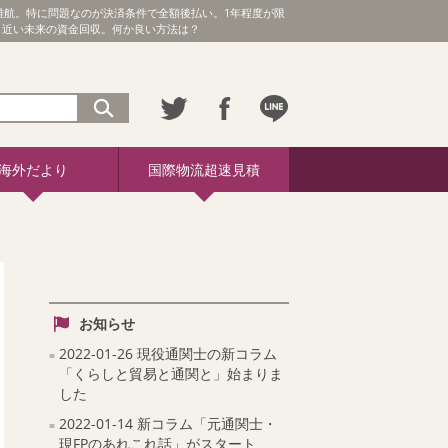
難航。特に問題なのが決済条件で全額後払い。1年程度が限
、近い未来の資金回収。何か良い方法は？
海外だより
国際物流超速見積
お知らせ
2022-01-26 現役通関士の新コラム
「くらしと貿易と通関と」始まりま
した
2022-01-14 新コラム「元通関士・
現FPのあれこれ話」がスタート