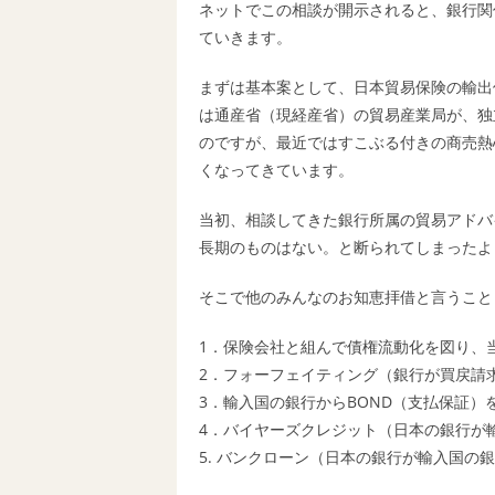
ネットでこの相談が開示されると、銀行関
ていきます。
まずは基本案として、日本貿易保険の輸出
は通産省（現経産省）の貿易産業局が、独
のですが、最近ではすこぶる付きの商売熱
くなってきています。
当初、相談してきた銀行所属の貿易アドバ
長期のものはない。と断られてしまったよ
そこで他のみんなのお知恵拝借と言うこと
1．保険会社と組んで債権流動化を図り、
2．フォーフェイティング（銀行が買戻請
3．輸入国の銀行からBOND（支払保証）
4．バイヤーズクレジット（日本の銀行が
5. バンクローン（日本の銀行が輸入国の