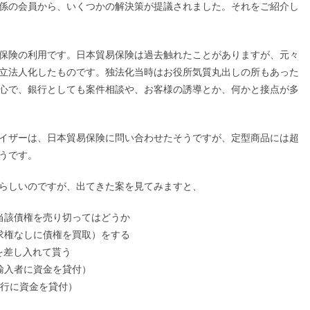
係の会員から、いくつかの解決策が提議されました。それをご紹介し
保険の利用です。日本貿易保険は過去触れたことがありますが、元々
立法人化したものです。独法化当時はお役所気質丸出しの所もあった
心で、銀行としても案件相談や、お客様の誘導とか、何かと接点が多
イザーは、日本貿易保険に問い合わせたそうですが、定型商品には超
うです。
らしいのですが、出てきた案を見てみますと、
当該債権を売り切ってはどうか
求権なしに債権を買取）をする
を差し入れて貰う
輸入者に資金を貸付）
銀行に資金を貸付）