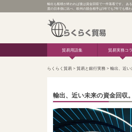
輸出も船積が終われば後は資金回収で一件落着です。 あ
度の日本側に比べ、欧州の競合相手は5年でも7年でも構
貿易用語集
貿易実務コ
らくらく貿易
>
貿易と銀行実務
>
輸出、近い
輸出、近い未来の資金回収