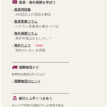
貿易・海外展開を学ぼう
貿易用語集
400語以上の用語を解説
貿易実務コラム
ベテラン実務者が書きつづる
海外展開コラム
海外市場はおもしろい！
海外だより
new!
海外のいまいま情報
国際物流ナビ
効率的な物流を行うには？
国際物流のヒント
銀行と上手くつき合う
キャリア35年の元銀行マンが本音で語る