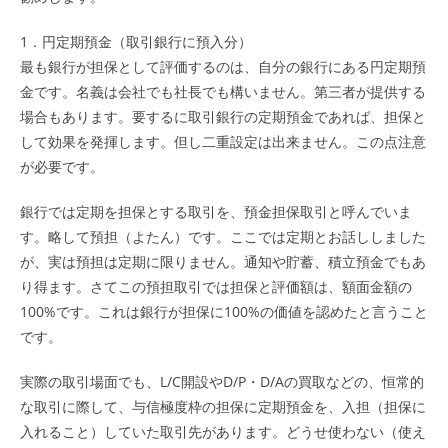
1．円定期預金（取引銀行に預入分）
最も銀行が担保として評価するのは、自分の銀行にある円定期預
金です。名義は会社でも社長でも構いません。第三者が提供する
場合もあります。要するに取引銀行の定期預金であれば、担保と
して効果を発揮します。但し二重設定は出来ません。この点注意
が必要です。
銀行では定期を担保とする取引を、預金担保取引と呼んでいま
す。略して預担（よたん）です。ここでは定期とお話ししました
が、実は預担は定期に限りません。通知や貯蓄、積立預金でもあ
り得ます。さてこの預担取引では担保と評価額は、額面金額の
100%です。これは銀行が担保に100%の価値を認めたと言うこと
です。
実際の取引場面でも、L/C開設やD/P・D/Aの買取などの、恒常的
な取引に際して、与信極度枠の担保に定期預金を、入担（担保に
入れること）していた取引先があります。どうせ使わない（使え