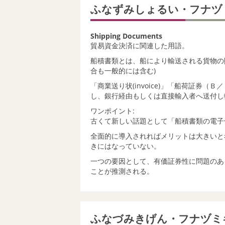
ふなずみしょるい・フナヅ
Shipping Documents
貿易資金決済に関連した用語。
船積書類とは、船により輸送される貨物の
合も一般的には含む)
「商業送り状(invoice)」「船荷証券（
し、銀行経由もしくは直接輸入者へ送付し
ワンポイント:
古くて新しい話題として「船積書類の電子
全面的に導入されればメリットは大きいと
きにはなっていない。
一つの要因として、有価証券性に問題のあ
ことが推測される。
ふなづみきげん・フナヅミ