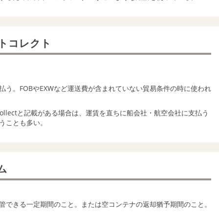
イトコレクト
払う。FOBやEXWなど運送費が含まれていない貿易条件の時に使われ
eight Collectと記載がある場合は、運賃を直ちに船会社・航空会社に支払う
うことも多い。
ム
管できる一定期間のこと。または空コンテナの返却猶予期間のこと。