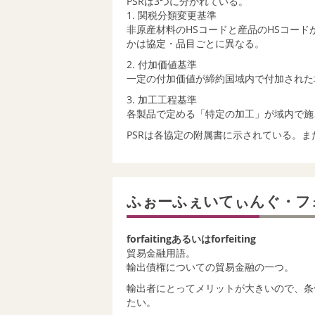
PSRは3つに分かれている。
1. 関税分類変更基準
非原産材料のHSコードと産品のHSコー
かは協定・品目ごとに異なる。
2. 付加価値基準
一定の付加価値が締約国域内で付加された
3. 加工工程基準
各製品で定める「特定の加工」が域内で施
PSRは各協定の附属書に示されている。ま
ふぉーふぇいてぃんぐ・フ
forfaitingあるいはforfeiting
貿易金融用語。
輸出債権についての貿易金融の一つ。
輸出者にとってメリットが大きいので、条
たい。