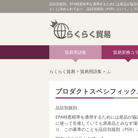
品目別規則。EPA特恵税率を適用するためには産品が協
と）に決められており、品目別規則（PSR）という。｜
貿易用語集
貿易実務コ
らくらく貿易
>
貿易用語集
>
ふ
プロダクトスペシフィック
品目別規則。
EPA特恵税率を適用するためには産品が
に使って生産していても原産品とみなす場
り、この基準のことを品目別規則（PSR）