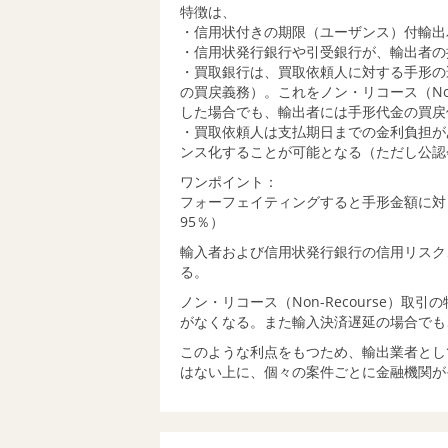
特徴は、
・信用状付きの期限（ユーザンス）付輸出
・信用状発行銀行や引受銀行が、輸出者の
・買取銀行は、買取依頼人に対する手形の
の買戻義務）。これをノン・リコース（Non
した場合でも、輸出者には手形代金の買戻債
・買取依頼人は支払期日までの金利負担が
ンス化することが可能となる（ただし公認
ワンポイント：
フォーフェイティングすると手形金額に対
95％）
輸入者および信用状発行銀行の信用リスク
る。
ノン・リコース（Non-Recourse）
がなくなる。また輸入決済遅延の場合でも
このような利点をもつため、輸出業者とし
はない上に、個々の案件ごとに金融機関が