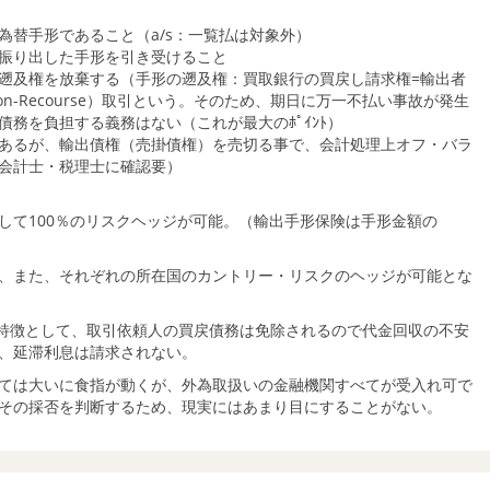
為替手形であること（a/s：一覧払は対象外）
振り出した手形を引き受けること
遡及権を放棄する（手形の遡及権：買取銀行の買戻し請求権=輸出者
-Recourse）取引という。そのため、期日に万一不払い事故が発生
務を負担する義務はない（これが最大のﾎﾟｲﾝﾄ）
あるが、輸出債権（売掛債権）を売切る事で、会計処理上オフ・バラ
会計士・税理士に確認要）
して100％のリスクヘッジが可能。（輸出手形保険は手形金額の
、また、それぞれの所在国のカントリー・リスクのヘッジが可能とな
取引の特徴として、取引依頼人の買戻債務は免除されるので代金回収の不安
、延滞利息は請求されない。
ては大いに食指が動くが、外為取扱いの金融機関すべてが受入れ可で
その採否を判断するため、現実にはあまり目にすることがない。