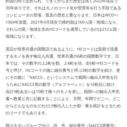
約国の間で定められ、できてからまだ歴史は浅く2022年現在で
30年余りです。それはモノのコード化や管理等を行う手段である
コンピュータの登場、普及の歴史と重なります。日本はWCOへ
1964年加盟、2021年4月現在で締約国は160ヵ国・地域になり、
それらの国・地域を含めHSコードを適用しているのは212ヵ国・
地域になります。
英語が世界共通の国際語であるように、HSコードは貿易で流通
するモノを表す輸出入共通、世界共通の6桁の国際数字です。日
本では、その数字の上2桁を類、上4桁を項、全6桁=HSコードを
号と呼び、HSコードの後に細分番号と呼ぶ3桁の数字を続け、更
にその後に「NACCS」というシステムで税関へ輸出入申告を行
うためにNACCS用の数字（アルファベット）を10桁目に続け、
合計9桁あるいは10桁で種々のモノを表し、税関への輸出入申告
書へ数量と共に記載することにより、月間、年間でどこへ、どこ
からどんなものをどれだけ輸出入したか額・量を統計をとるため
のコードでもあります。
類は大きいグループ分け、項、号、細分番号（NACCS用番号）