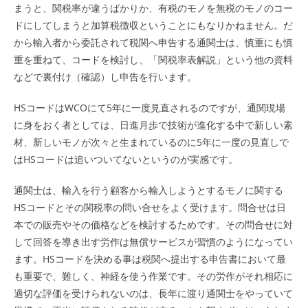
まうと、関税率が違うばかりか、有税のモノを無税のモノのコー
ドにしてしまうと加算税徴収ということにもなりかねません。だ
から輸入者から委託されて税関へ申告する通関士は、慎重にも慎
重を重ねて、コードを検討し、「関税率表解説」という他の資料
などで裏付け（確認）し申告を行います。
HSコードはWCOにて5年に一度見直されるのですが、通関現場
に身をおく者としては、日進月歩で技術が進化する中で新しい素
材、新しいモノが次々と生まれているのに5年に一度の見直しで
はHSコードは追いついてないというのが実感です。
通関士は、輸入を行う顧客から輸入しようとするモノに関する
HSコードとその関税率の問い合せをよく受けます。問合せは日
本での販売やその価格などを検討するためです。その問合せに対
して回答を導き出す労作は無償サービスが習慣のようになってい
ます。HSコードを決める事は税関へ提出する申告書において最
も重要で、難しく、神経を使う作業です。その労作がそれ相応に
適切な評価を受けられないのは、長年に渡り通関士をやっていて