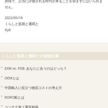
異様で、正当に評価される時代が来ることを望まずにはいられま
せん。
2022/05/18
くらしと貿易と通関と
Kyō
くらしと貿易と通関との関連記事
EXW vs. FOB: あなたに合うのはどっち？
OEMとは
中国輸入に役立つ物流コストの考え方
RORO船とは
コンテナ海上運賃相場