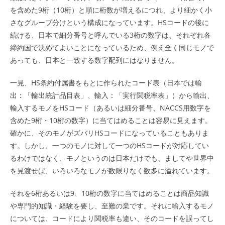
を含めた9桁（10桁）と順に桁数が増えるにつれ、より細かく小
さなグループ分けという構成になっています。HSコードの後に
続ける、日本で細分番号と呼んでいる3桁の数字は、それぞれ各
締約国で決めてよいことになっているため、例え全く同じモノで
あっても、日本と一致する数字配列にはなりません。
一見、HS条約付属書をもとに作られたコード表（日本では輸
出：「輸出統計品目表」、輸入：「実行関税率表」）から輸出、
輸入するモノをHSコード（あるいは細分番号、NACCS用数字を
含めた9桁・10桁の数字）に当てはめることは容易に見えます。
確かに、そのモノがズバリHSコードになっていることもありま
す。しかし、一つのモノに対して一つのHSコードが対応してい
るわけではなく、モノというのは日本だけでも、ましてや世界中
を見渡せば、いろいろなモノが数限りなく数多に溢れています。
それを6桁あるいは9、10桁の数字に当てはめることは商品知識
や専門的知識・経験を要し、至難の業です。それに輸入するモノ
については、コードにより関税率も違い、そのコードを誤ってし