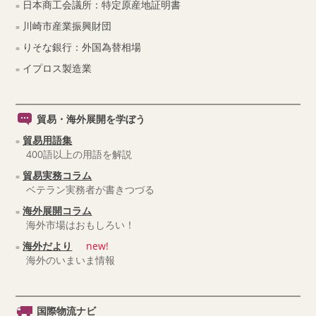
日本商工会議所：特定原産地証明書
川崎市産業振興財団
りそな銀行：外国為替相場
イプロス製造業
貿易・海外展開を学ぼう
貿易用語集
400語以上の用語を解説
貿易実務コラム
ベテラン実務者が書きつづる
海外展開コラム
海外市場はおもしろい！
海外だより
new!
海外のいまいま情報
国際物流ナビ