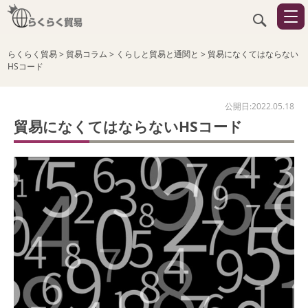
らくらく貿易
>
貿易コラム
>
くらしと貿易と通関と
>
貿易になくてはならない
HSコード
公開日:2022.05.18
貿易になくてはならないHSコード