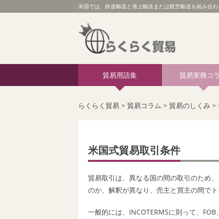
米国では、鉄道輸送と海上輸送または航空輸送を組み合わせ
貿易用語集
貿易実務コ
らくらく貿易
>
貿易コラム
>
貿易のしくみ
>
米国式貿易取引条件
貿易取引は、異なる国の間の取引のため、
のか、解釈が異なり、売主と買主の間でト
一般的には、
INCOTERMS
に則って、
FOB