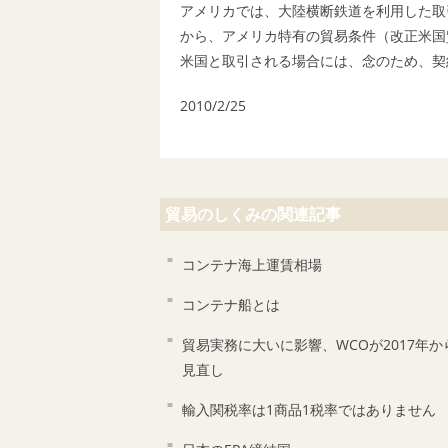
アメリカでは、大陸横断鉄道を利用した取
から、アメリカ特有の貿易条件（改正米国
米国と取引される場合には、念のため、契
2010/2/25
貿易のしくみの関連記事
コンテナ海上運賃相場
コンテナ船とは
貿易実務に大いに影響、WCOが2017年か
見直し
輸入関税率は1商品1税率ではありませ