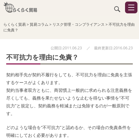
らくらく貿易
>
貿易コラム
>
リスク管理・コンプライアンス
>
不可抗力を理由
に免責？
公開日:2011.06.23 ／ 最終更新日:2016.06.23
不可抗力を理由に免責？
契約相手先が契約不履行をしても、
不可抗力
を理由に免責を主張
するケースがよくあります。
契約当事者双方ともに、商習慣上一般的に求められる注意義務を
尽くしても、義務を果たせないような止むを得ない事情を“
不可
抗力
”と規定し、契約義務を軽減または免除するのが一般原則で
す。
どのような場合を“
不可抗力
”と認めるか、その場合の免責条件を
明確にしておく必要があります。