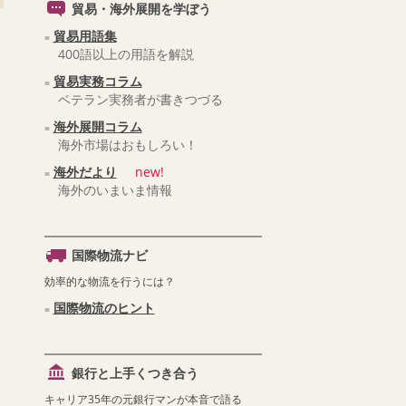
貿易・海外展開を学ぼう
貿易用語集
400語以上の用語を解説
貿易実務コラム
ベテラン実務者が書きつづる
海外展開コラム
海外市場はおもしろい！
海外だより
new!
海外のいまいま情報
国際物流ナビ
効率的な物流を行うには？
国際物流のヒント
銀行と上手くつき合う
キャリア35年の元銀行マンが本音で語る