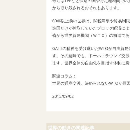
最近はTPPなど個別の国や特定地域間で
から取り残されるおそれもあります。
60年以上前の世界は、関税障壁や貿易制
進国だけが搾取していたブロック経済によ
省から
世界貿易機関（ＷＴＯ）
の前進であ
GATT
の精神を受け継いだ
WTO
が自由貿易
す。その意味でも、ドーハ・ラウンド交渉
ます。世界全体の自由化を目指す体制に戻
関連コラム：
世界の通商交渉、決められないWTOが原因か 2
2013/09/02
世界の動きの関連記事