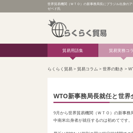
世界貿易機関（ＷＴＯ）の新事務局長にブラジル出身のア
ゼベド氏
貿易用語集
貿易実務コ
らくらく貿易
>
貿易コラム
>
世界の動き
>
W
WTO新事務局長就任と世界
9月から
世界貿易機関（ＷＴＯ）
の新事務
中南米出身者が就任するのは初めてです。