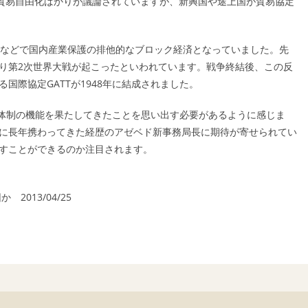
の貿易自由化ばかりが議論されていますが、新興国や途上国が貿易協定
限などで国内産業保護の排他的なブロック経済となっていました。先
り第2次世界大戦が起こったといわれています。戦争終結後、この反
る国際協定GATTが1948年に結成されました。
体制の機能を果たしてきたことを思い出す必要があるように感じま
に長年携わってきた経歴のアゼベド新事務局長に期待が寄せられてい
すことができるのか注目されます。
013/04/25