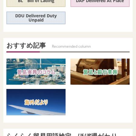
BL Bill of Lading
DAP Delivered At Place
外為取引、営業店長の専決権限について
DDU Delivered Duty
Unpaid
貿易と銀行実務
輸出手形保険を整理する
おすすめ記事
Recommended column
らくらく貿易用語検定 ほぼ週がわり