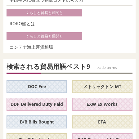
くらしと貿易と通関と
RORO船とは
くらしと貿易と通関と
コンテナ海上運賃相場
くらしと貿易と通関と
検索される貿易用語ベスト9
trade terms
コンテナ船とは
くらしと貿易と通関と
DOC Fee
メトリックトン MT
国際物流とは
DDP Delivered Duty Paid
EXW Ex Works
くらしと貿易と通関と
乙仲（おつなか）とは？ 通関業者とフォワーダーとの違いを
B/B Bills Bought
ETA
徹底比較
貿易と銀行実務