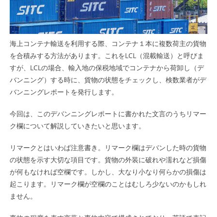
海上コンテナ輸送を利用する際、コンテナ１本に複数荷主の貨物
を合積みする方法があります。これをLCL（混載輸送）と呼びま
すが、LCLの場合、輸入地の保税地域でコンテナから荷卸し（デ
バンニング）する時に、貨物の状態をチェックし、検数業者がデ
バンニングレポートを発行します。
今回は、このデバンニングレポートに書かれた文言のうちリマー
ク欄について解説していきたいと思います。
リマークとはいわば注意書き。リマーク欄はデバンした時の貨物
の状態を示す大切な項目です。貨物の外装に破れや濡れなど損傷
が何もなければ空欄です。しかし、大なり小なり何らかの損傷は
起こります。リマーク欄が空欄のことはむしろ少ないのかもしれ
ません。