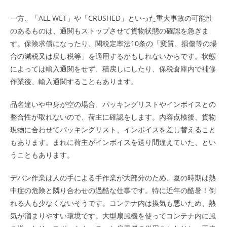
一方、「ALL WET」や「CRUSHED」といった重大事故の可能性
のあるものは、通関もストップさせて貨物状態の確認を急ぎま
す。保険求償になったり、関税定率法10条の「変質、損傷等の場
合の減税又は戻し税等」を適用するかもしれないからです。状態
によっては輸入通関をせず、積戻しにしたり、保税倉庫内で補修
作業後、輸入通関することもあります。
品名違いや中身が空の場合、パッキングリストやインボイスとの
整合性が取れないので、荷主に確認をします。内容点検後、貨物
現物に合わせてパッキングリスト、インボイスを差し替えること
もあります。まれに荷主がインボイスを送り間違えていた、とい
うこともあります。
デバン作業は人の手による手作業が大部分のため、夏の時期は熱
中症の危険と隣り合わせの過酷な仕事です。特に近年の酷暑！倒
れる人も少なくないそうです。コンテナ内は換気も悪いため、熱
気が溜まりやすい環境です。大型扇風機を使ってコンテナ内に風