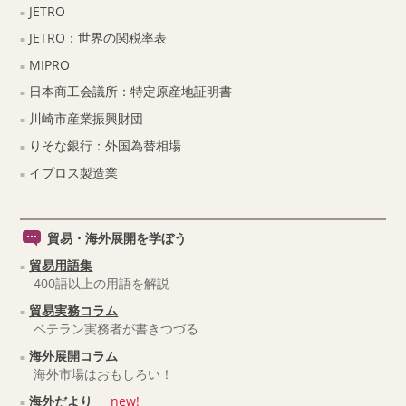
JETRO
JETRO：世界の関税率表
MIPRO
日本商工会議所：特定原産地証明書
川崎市産業振興財団
りそな銀行：外国為替相場
イプロス製造業
貿易・海外展開を学ぼう
貿易用語集
400語以上の用語を解説
貿易実務コラム
ベテラン実務者が書きつづる
海外展開コラム
海外市場はおもしろい！
海外だより
new!