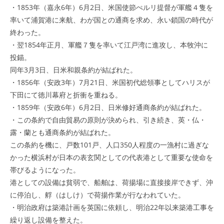
・1853年（嘉永6年）6月2日、米国使節ぺルリ提督が軍艦４隻を
率いて浦賀港に来航、わが国との通商を求め、永い鎖国の時代が
終わった。
・翌1854年正月、軍艦７隻を率いて江戸湾に進攻し、本牧沖に
投錨。
同年3月3日、日米和親条約が結ばれた。
・1856年（安政3年）7月21日、米国初代総領事としてハリスが
下田にて徳川幕府と折衝を重ねる。
・1859年（安政6年）6月2日、日米修好通商条約が結ばれた。
・この条約で自由貿易の原則が決められ、引き続き、英・仏・
露・蘭とも通商条約が結ばれた。
この条約を機に、戸数101戸、人口350人程度の一漁村に過ぎな
かった横浜村が日本の表玄関としての代表港として重要な使命を
帯びるようになった。
港としての設備は貧弱で、船舶は、荷揚場に直接接岸できず、沖
に停泊し、艀（はしけ）で荷揚作業が行なわれていた。
・明治政府は築港計画を英国に依頼し、明治22年以来築港工事を
繰り返し設備を整えた。