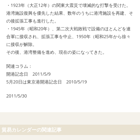
・1923年（大正12年）の関東大震災で壊滅的な打撃を受けた。
港湾施設復興を優先した結果、数年のうちに港湾施設を再建、そ
の後拡張工事も進行した。
・1945年（昭和20年）、第二次大戦敗戦で設備のほとんどを連
合軍に接収され、拡張工事を中止、1950年（昭和25年から徐々
に接収が解除。
その後、港湾整備を進め、現在の姿になってきた。
関連コラム：
開港記念日 2011/5/9
5月20日は東京港開港記念日 2010/5/19
2011/5/30
貿易カレンダーの関連記事