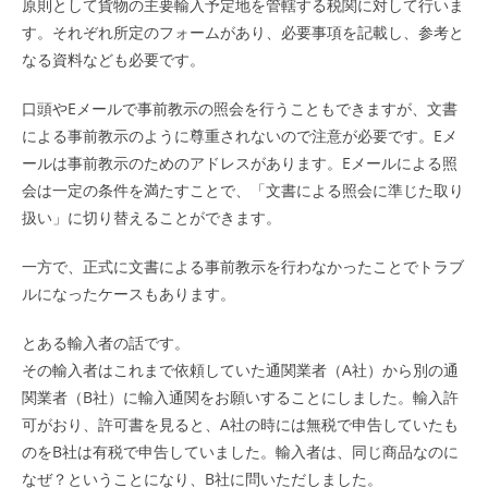
原則として貨物の主要輸入予定地を管轄する税関に対して行いま
す。それぞれ所定のフォームがあり、必要事項を記載し、参考と
なる資料なども必要です。
口頭やEメールで事前教示の照会を行うこともできますが、文書
による事前教示のように尊重されないので注意が必要です。Eメ
ールは事前教示のためのアドレスがあります。Eメールによる照
会は一定の条件を満たすことで、「文書による照会に準じた取り
扱い」に切り替えることができます。
一方で、正式に文書による事前教示を行わなかったことでトラブ
ルになったケースもあります。
とある輸入者の話です。
その輸入者はこれまで依頼していた通関業者（A社）から別の通
関業者（B社）に輸入通関をお願いすることにしました。輸入許
可がおり、許可書を見ると、A社の時には無税で申告していたも
のをB社は有税で申告していました。輸入者は、同じ商品なのに
なぜ？ということになり、B社に問いただしました。