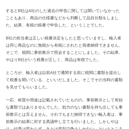
するとB社はA社のした過去の申告に関しては聞いていなかった
こともあり、商品の仕様書などから判断して品目分類をしまし
た。結果、有税の税番で申告した、ということでした。
B社の担当者は正しい税番決定をしたと思っていますし、輸入者
は同じ商品なのに無税から有税にされたと両者納得できません。
そこで、税関に事前教示で照会することにしました。その結果、
やはりB社がいう税番が正しく、商品は有税でした。
ところが、輸入者は以前A社で通関する前に税関に書類を提出し
て税番を聞いている、といいだしました。そこでその当時の書類
を見せてもらいました。
一応、材質や用途は記載されていたものの、事前教示として有効
な書類ではありませんでした。効力のない書類を持ち出しても事
前教示とは言えません。それでもまだ納得できない輸入者は、事
前教示の結果に対する異議申し立てを行いました。しかしやは
り、結果は変わらず、あとは裁判で争うしかない、というところ