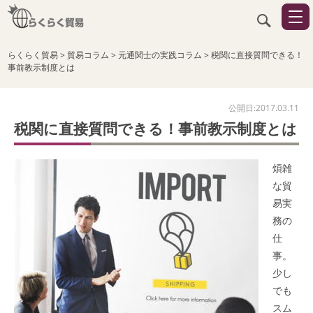
らくらく貿易
>
貿易コラム
>
元通関士の実践コラム
>
税関に直接質問できる！
事前教示制度とは
公開日:2017.03.11
税関に直接質問できる！事前教示制度とは
煩雑
な貿
易実
務の
仕
事。
少し
でも
スム