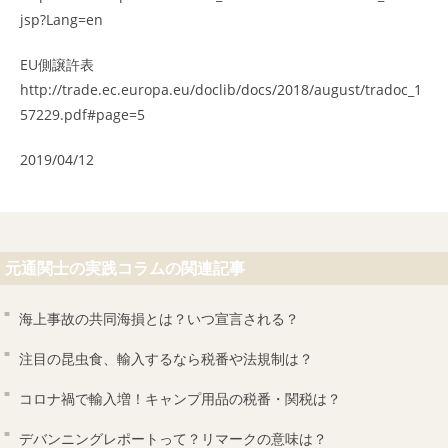
jsp?Lang=en
EU側譲許表
http://trade.ec.europa.eu/doclib/docs/2018/august/tradoc_1
57229.pdf#page=5
2019/04/12
元通関士の実践コラムの関連記事
海上事故の共同海損とは？いつ宣言される？
注目の昆虫食、輸入するなら税番や法規制は？
コロナ禍で輸入増！キャンプ用品の税番・関税は？
デバンニングレポートって？リマークの意味は？