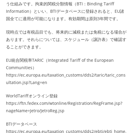
う仕組みです。拘束的関税分類情報（BTI：Binding Tariff
Information）といい、BTIデータベースに登録されると、EU諸
国全てに適用が可能になります。有効期間は原則3年間です。
現時点では有税品目でも、将来的に減税または免税になる場合が
あります。それらについては、スケジュール（譲許表）で確認す
ることができます。
EU統合関税率TARIC（Integrated Tariff of the European
Communities）
https://ec.europa.eu/taxation_customs/dds2/taric/taric_cons
ultation.jsp?Lang=en
WorldTariffオンライン登録
https://ftn.fedex.com/wtonline/Registration/RegFrame.jsp?
nageName=Jetro/JetroReg.jsp
BTIデータベース
https://ec.europa.eu/taxation_customs/dds2/ebti/ebti_home.