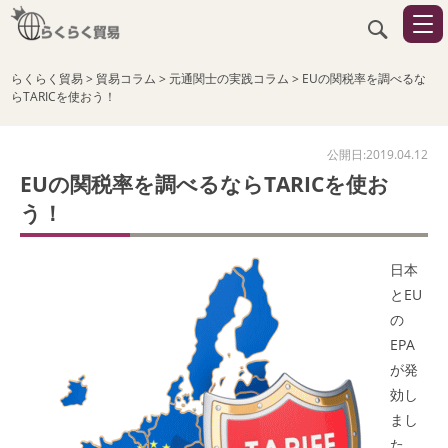
らくらく貿易
>
貿易コラム
>
元通関士の実践コラム
>
EUの関税率を調べるな
らTARICを使おう！
公開日:2019.04.12
EUの関税率を調べるならTARICを使お
う！
日本
とEU
の
EPA
が発
効し
まし
た