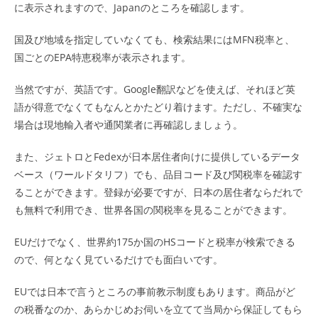
に表示されますので、Japanのところを確認します。
国及び地域を指定していなくても、検索結果にはMFN税率と、
国ごとのEPA特恵税率が表示されます。
当然ですが、英語です。Google翻訳などを使えば、それほど英
語が得意でなくてもなんとかたどり着けます。ただし、不確実な
場合は現地輸入者や通関業者に再確認しましょう。
また、ジェトロとFedexが日本居住者向けに提供しているデータ
ベース（ワールドタリフ）でも、品目コード及び関税率を確認す
ることができます。登録が必要ですが、日本の居住者ならだれで
も無料で利用でき、世界各国の関税率を見ることができます。
EUだけでなく、世界約175か国のHSコードと税率が検索できる
ので、何となく見ているだけでも面白いです。
EUでは日本で言うところの事前教示制度もあります。商品がど
の税番なのか、あらかじめお伺いを立てて当局から保証してもら