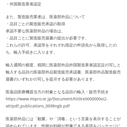
・外国製造業者認定
また、製造販売業者は、医薬部外品について
・品目ごとの製造販売承認の取得
承認不要な医薬部外品の場合は、
・品目ごとに製造販売届書の提出が必要です。
これらの許可、承認等をそれぞれ指定の申請先から取得したの
ち、輸入手続きに入ります。
輸入通関の都度、税関に医薬部外品外国製造業者認定証の写しと
輸入する品目の医薬部外品製造販売承認書、医薬部外品製造販売
届書のいずれかの写しを提示する必要があります。
医薬品医療機器当方の対象となる品目の輸入・販売手続き
https://www.mipro.or.jp/Document/hti0re0000000vi2-
att/pdf_publications_0098ngb.pdf
医薬部外品には「殺菌」や「消毒」という言葉を表示することが
認められています。性能や効能が想像できる表現をパッケージに