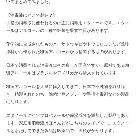
いてまとめてみました。
【消毒液はどこで製造？】
手指の消毒液に使われるのは主に消毒用エタノールです。エタノ
ールはアルコールの一種で細菌を殺す性質があります。
化学的に合成されたものと、サトウキビやトウモロコシなど穀物
原料から作られた粗留アルコールから精製するものがあります。
日本で消費される消毒液はその多くが国産ですが、原料である粗
留アルコールはブラジルやアメリカから輸入されています。
粗留アルコールを大量に輸入してきて、日本で不純物を取り除
き、精製されたのち、除菌消臭スプレーや手指消毒剤などの製品
になります。
エタノールにイソプロパノールや保湿成分を添加した製品もあり
ます。家庭用消毒液はほとんどがこちらのタイプです。エタノー
ルと水だけでできた製品は医薬品で、酒税がかかります。