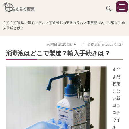
らくらく貿易
>
貿易コラム
>
元通関士の実践コラム
>
消毒液はどこで製造？輸
入手続きは？
公開日:2020.03.16 ／ 最終更新日:2022.01.27
消毒液はどこで製造？輸入手続きは？
まだ
まだ
収束
しな
い新
型コ
ロナ
ウイ
ル